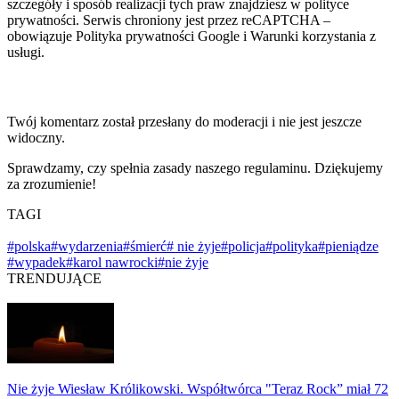
szczegóły i sposób realizacji tych praw znajdziesz w polityce
prywatności. Serwis chroniony jest przez reCAPTCHA –
obowiązuje Polityka prywatności Google i Warunki korzystania z
usługi.
Twój komentarz został przesłany do moderacji i nie jest jeszcze
widoczny.
Sprawdzamy, czy spełnia zasady naszego regulaminu. Dziękujemy
za zrozumienie!
TAGI
#polska
#wydarzenia
#śmierć
# nie żyje
#policja
#polityka
#pieniądze
#wypadek
#karol nawrocki
#nie żyje
TRENDUJĄCE
Nie żyje Wiesław Królikowski. Współtwórca "Teraz Rock” miał 72