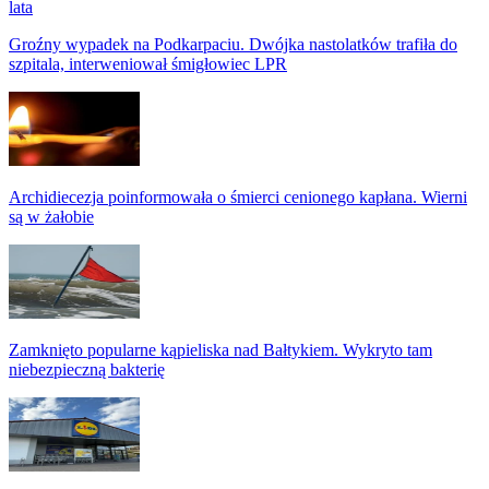
lata
Groźny wypadek na Podkarpaciu. Dwójka nastolatków trafiła do
szpitala, interweniował śmigłowiec LPR
Archidiecezja poinformowała o śmierci cenionego kapłana. Wierni
są w żałobie
Zamknięto popularne kąpieliska nad Bałtykiem. Wykryto tam
niebezpieczną bakterię