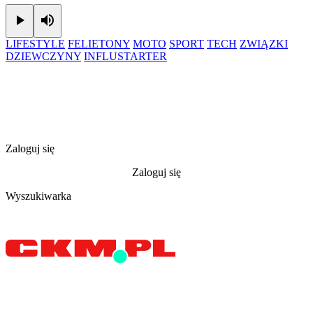
Play
Mute
LIFESTYLE
FELIETONY
MOTO
SPORT
TECH
ZWIĄZKI
DZIEWCZYNY
INFLUSTARTER
Zaloguj się
Zaloguj się
Wyszukiwarka