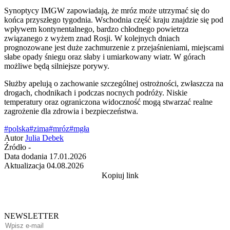
Synoptycy IMGW zapowiadają, że mróz może utrzymać się do
końca przyszłego tygodnia. Wschodnia część kraju znajdzie się pod
wpływem kontynentalnego, bardzo chłodnego powietrza
związanego z wyżem znad Rosji. W kolejnych dniach
prognozowane jest duże zachmurzenie z przejaśnieniami, miejscami
słabe opady śniegu oraz słaby i umiarkowany wiatr. W górach
możliwe będą silniejsze porywy.
Służby apelują o zachowanie szczególnej ostrożności, zwłaszcza na
drogach, chodnikach i podczas nocnych podróży. Niskie
temperatury oraz ograniczona widoczność mogą stwarzać realne
zagrożenie dla zdrowia i bezpieczeństwa.
#polska
#zima
#mróz
#mgła
Autor
Julia Debek
Źródło
-
Data dodania
17.01.2026
Aktualizacja
04.08.2026
Kopiuj link
NEWSLETTER