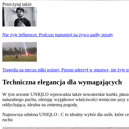
Przeczytaj także
Nie żyje influencer. Podczas transmisji na żywo padły strzały
Tragedia na meczu piłki nożnej. Piorun uderzył w murawę, nie żyje p
Techniczna elegancja dla wymagających
W tym sezonie UNIQLO wprowadza także nowatorskie kurtki, płaszcz
naturalnego puchu, oferując wyjątkowe właściwości termiczne przy
oddychająca, idealna na zmienną pogodę.
Najnowsza odsłona UNIQLO : C to idealny wybór dla osób, które cen
ruchu