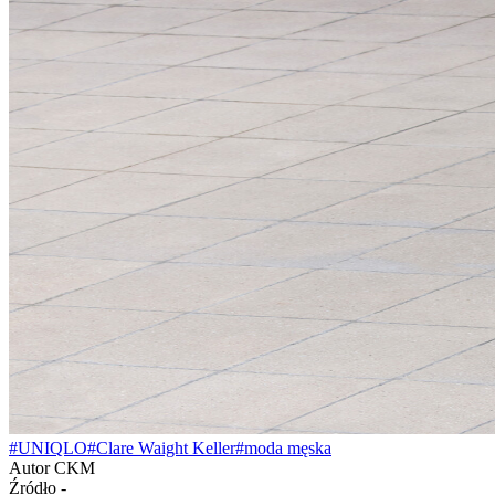
#UNIQLO
#Clare Waight Keller
#moda męska
Autor
CKM
Źródło
-