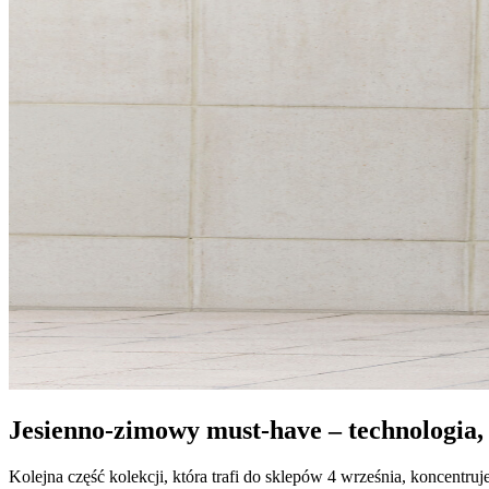
Jesienno-zimowy must-have – technologia,
Kolejna część kolekcji, która trafi do sklepów 4 września, koncent