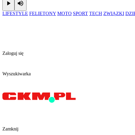
Play
Mute
LIFESTYLE
FELIETONY
MOTO
SPORT
TECH
ZWIĄZKI
DZ
Zaloguj się
Wyszukiwarka
Zamknij