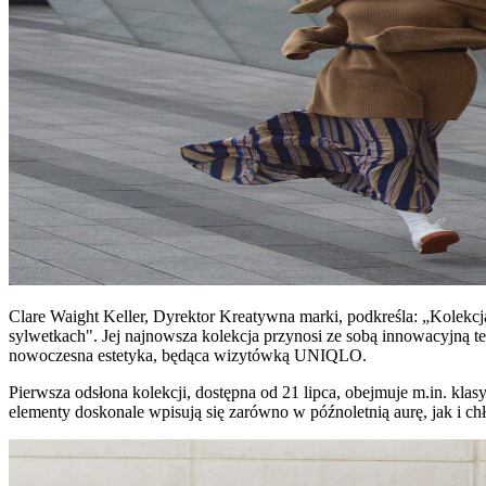
Clare Waight Keller, Dyrektor Kreatywna marki, podkreśla: „Kolekc
sylwetkach". Jej najnowsza kolekcja przynosi ze sobą innowacyjną
nowoczesna estetyka, będąca wizytówką UNIQLO.
Pierwsza odsłona kolekcji, dostępna od 21 lipca, obejmuje m.in. kla
elementy doskonale wpisują się zarówno w późnoletnią aurę, jak i ch