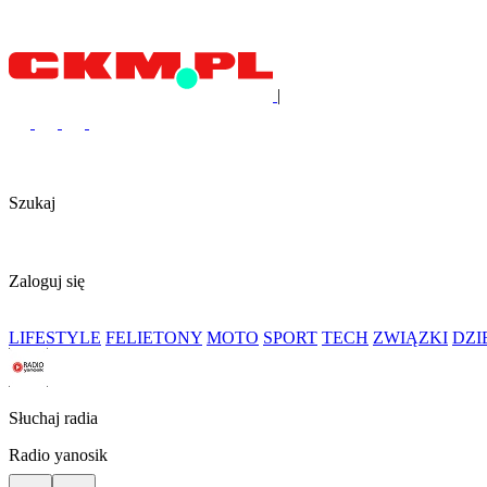
|
Szukaj
Zaloguj się
LIFESTYLE
FELIETONY
MOTO
SPORT
TECH
ZWIĄZKI
DZ
Słuchaj radia
Radio yanosik