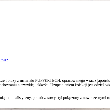
iłkarz
e i bluzy z materiału PUFFERTECH, opracowanego wraz z japońską fir
 zachowaniu niezwykłej lekkości. Uzupełnieniem kolekcji jest odzie
ią minimalistyczny, ponadczasowy styl połączony z nowoczesnymi roz