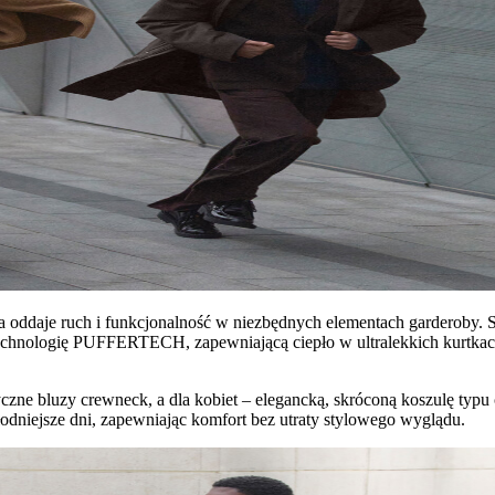
ja oddaje ruch i funkcjonalność w niezbędnych elementach garderoby.
 technologię PUFFERTECH, zapewniającą ciepło w ultralekkich kurtkac
syczne bluzy crewneck, a dla kobiet – elegancką, skróconą koszulę typ
łodniejsze dni, zapewniając komfort bez utraty stylowego wyglądu.