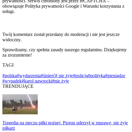
prywatności. Serwis chroniony jest przez reCAPTCHA –
obowiązuje Polityka prywatności Google i Warunki korzystania z
usługi.
Twój komentarz został przesłany do moderacji i nie jest jeszcze
widoczny.
Sprawdzamy, czy spełnia zasady naszego regulaminu. Dziękujemy
za zrozumienie!
TAGI
#polska
#wydarzenia
#śmierć
# nie żyje
#policja
#polityka
#pieniądze
#wypadek
#karol nawrocki
#nie żyje
TRENDUJĄCE
Tragedia na meczu piłki nożnej. Piorun uderzył w murawę, nie żyje
piłkarz