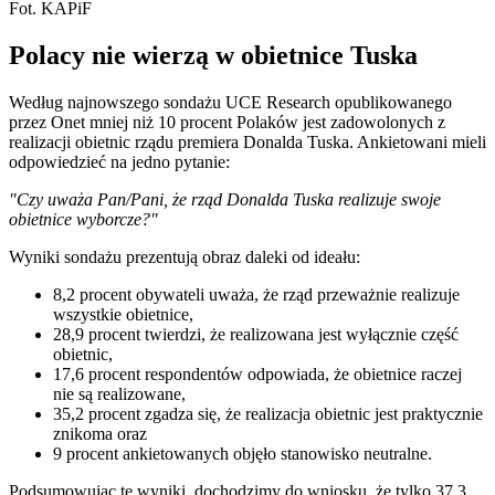
Fot. KAPiF
Polacy nie wierzą w obietnice Tuska
Według najnowszego sondażu UCE Research opublikowanego
przez Onet mniej niż 10 procent Polaków jest zadowolonych z
realizacji obietnic rządu premiera Donalda Tuska. Ankietowani mieli
odpowiedzieć na jedno pytanie:
"Czy uważa Pan/Pani, że rząd Donalda Tuska realizuje swoje
obietnice wyborcze?"
Wyniki sondażu prezentują obraz daleki od ideału:
8,2 procent obywateli uważa, że rząd przeważnie realizuje
wszystkie obietnice,
28,9 procent twierdzi, że realizowana jest wyłącznie część
obietnic,
17,6 procent respondentów odpowiada, że obietnice raczej
nie są realizowane,
35,2 procent zgadza się, że realizacja obietnic jest praktycznie
znikoma oraz
9 procent ankietowanych objęło stanowisko neutralne.
Podsumowując te wyniki, dochodzimy do wniosku, że tylko 37,3