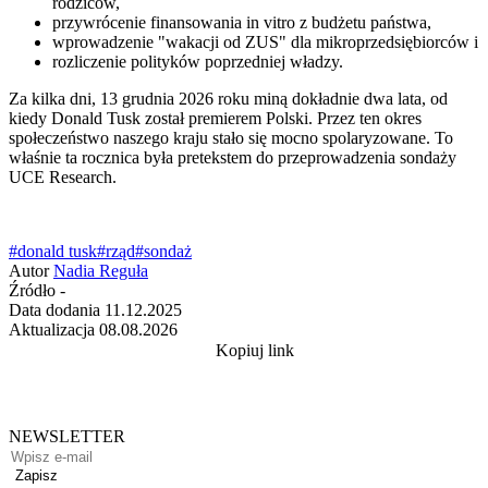
rodziców,
przywrócenie finansowania in vitro z budżetu państwa,
wprowadzenie "wakacji od ZUS" dla mikroprzedsiębiorców i
rozliczenie polityków poprzedniej władzy.
Za kilka dni, 13 grudnia 2026 roku miną dokładnie dwa lata, od
kiedy Donald Tusk został premierem Polski. Przez ten okres
społeczeństwo naszego kraju stało się mocno spolaryzowane. To
właśnie ta rocznica była pretekstem do przeprowadzenia sondaży
UCE Research.
#donald tusk
#rząd
#sondaż
Autor
Nadia Reguła
Źródło
-
Data dodania
11.12.2025
Aktualizacja
08.08.2026
Kopiuj link
NEWSLETTER
Zapisz