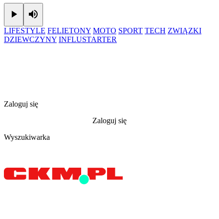
Play
Mute
LIFESTYLE
FELIETONY
MOTO
SPORT
TECH
ZWIĄZKI
DZIEWCZYNY
INFLUSTARTER
Zaloguj się
Zaloguj się
Wyszukiwarka