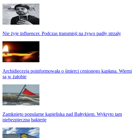
Nie żyje influencer. Podczas transmisji na żywo padły strzały
Archidiecezja poinformowała o śmierci cenionego kapłana. Wierni
są w żałobie
Zamknięto popularne kąpieliska nad Bałtykiem. Wykryto tam
niebezpieczną bakterię