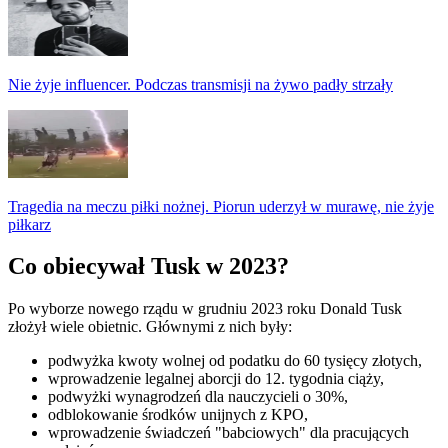
Nie żyje influencer. Podczas transmisji na żywo padły strzały
Tragedia na meczu piłki nożnej. Piorun uderzył w murawę, nie żyje
piłkarz
Co obiecywał Tusk w 2023?
Po wyborze nowego rządu w grudniu 2023 roku Donald Tusk
złożył wiele obietnic. Głównymi z nich były:
podwyżka kwoty wolnej od podatku do 60 tysięcy złotych,
wprowadzenie legalnej aborcji do 12. tygodnia ciąży,
podwyżki wynagrodzeń dla nauczycieli o 30%,
odblokowanie środków unijnych z KPO,
wprowadzenie świadczeń "babciowych" dla pracujących