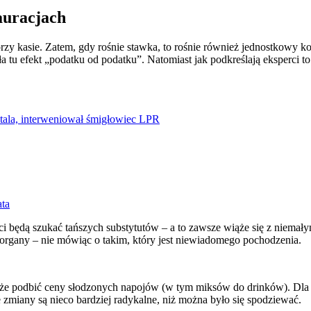
tauracjach
rzy kasie. Zatem, gdy rośnie stawka, to rośnie również jednostkowy ko
ła tu efekt „podatku od podatku”. Natomiast jak podkreślają eksperci 
tala, interweniował śmigłowiec LPR
ata
ci będą szukać tańszych substytutów – a to zawsze wiąże się z niema
organy – nie mówiąc o takim, który jest niewiadomego pochodzenia.
że podbić ceny słodzonych napojów (w tym miksów do drinków). Dla kl
e zmiany są nieco bardziej radykalne, niż można było się spodziewać.