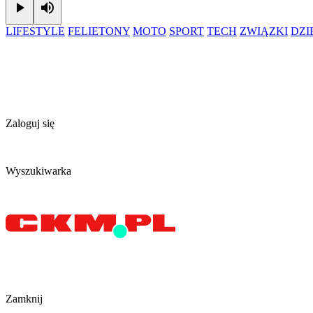
Play
Mute
LIFESTYLE
FELIETONY
MOTO
SPORT
TECH
ZWIĄZKI
DZ
Zaloguj się
Wyszukiwarka
Zamknij