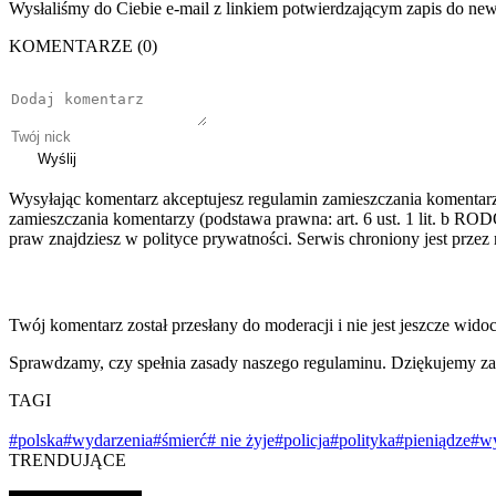
Wysłaliśmy do Ciebie e-mail z linkiem potwierdzającym zapis do news
KOMENTARZE (0)
Wyślij
Wysyłając komentarz akceptujesz regulamin zamieszczania komentar
zamieszczania komentarzy (podstawa prawna: art. 6 ust. 1 lit. b ROD
praw znajdziesz w polityce prywatności. Serwis chroniony jest prz
Twój komentarz został przesłany do moderacji i nie jest jeszcze wido
Sprawdzamy, czy spełnia zasady naszego regulaminu. Dziękujemy za
TAGI
#polska
#wydarzenia
#śmierć
# nie żyje
#policja
#polityka
#pieniądze
#w
TRENDUJĄCE