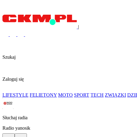
|
Szukaj
Zaloguj się
LIFESTYLE
FELIETONY
MOTO
SPORT
TECH
ZWIĄZKI
DZ
Słuchaj radia
Radio yanosik