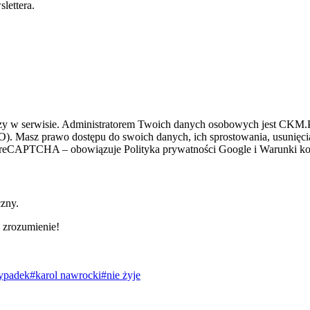
lettera.
zy w serwisie. Administratorem Twoich danych osobowych jest CKM.PL
O). Masz prawo dostępu do swoich danych, ich sprostowania, usunięcia 
ez reCAPTCHA – obowiązuje Polityka prywatności Google i Warunki kor
czny.
 zrozumienie!
ypadek
#karol nawrocki
#nie żyje