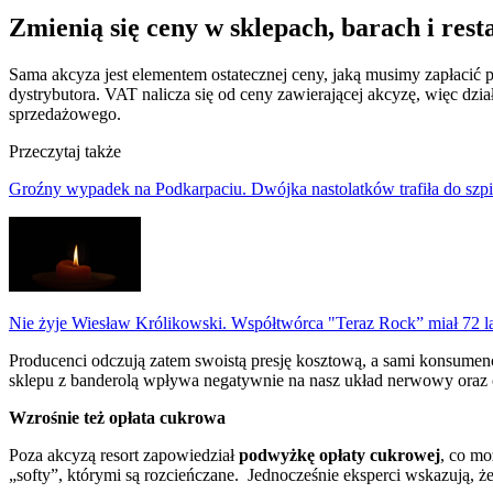
Zmienią się ceny w sklepach, barach i res
Sama akcyza jest elementem ostatecznej ceny, jaką musimy zapłacić p
dystrybutora. VAT nalicza się od ceny zawierającej akcyzę, więc dzia
sprzedażowego.
Przeczytaj także
Groźny wypadek na Podkarpaciu. Dwójka nastolatków trafiła do szpi
Nie żyje Wiesław Królikowski. Współtwórca "Teraz Rock” miał 72 l
Producenci odczują zatem swoistą presję kosztową, a sami konsumen
sklepu z banderolą wpływa negatywnie na nasz układ nerwowy oraz 
Wzrośnie też opłata cukrowa
Poza akcyzą resort zapowiedział
podwyżkę opłaty cukrowej
, co mo
„softy”, którymi są rozcieńczane. Jednocześnie eksperci wskazują, ż