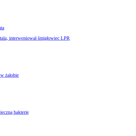
ata
tala, interweniował śmigłowiec LPR
 w żałobie
ieczną bakterię