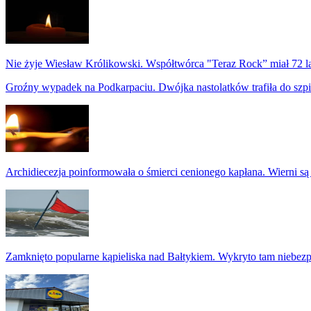
Nie żyje Wiesław Królikowski. Współtwórca "Teraz Rock” miał 72 l
Groźny wypadek na Podkarpaciu. Dwójka nastolatków trafiła do szpi
Archidiecezja poinformowała o śmierci cenionego kapłana. Wierni są
Zamknięto popularne kąpieliska nad Bałtykiem. Wykryto tam niebezp