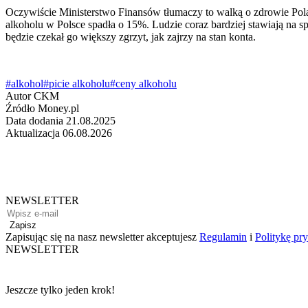
Oczywiście Ministerstwo Finansów tłumaczy to walką o zdrowie Polak
alkoholu w Polsce spadła o 15%. Ludzie coraz bardziej stawiają na spo
będzie czekał go większy zgrzyt, jak zajrzy na stan konta.
#alkohol
#picie alkoholu
#ceny alkoholu
Autor
CKM
Źródło
Money.pl
Data dodania
21.08.2025
Aktualizacja
06.08.2026
NEWSLETTER
Zapisz
Zapisując się na nasz newsletter akceptujesz
Regulamin
i
Politykę pr
NEWSLETTER
Jeszcze tylko jeden krok!