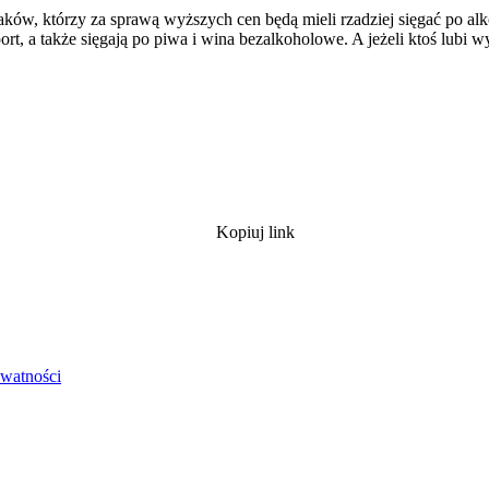
ów, którzy za sprawą wyższych cen będą mieli rzadziej sięgać po alk
rt, a także sięgają po piwa i wina bezalkoholowe. A jeżeli ktoś lubi wyc
Kopiuj link
ywatności