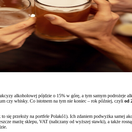
akcyzy alkoholowej pójdzie o 15% w górę, a tym samym podrożeje alko
um czy whisky. Co istotnem na tym nie koniec – rok później, czyli
od 
o się przełoży na portfele Polakó1). Ich zdaniem podwyżka samej akcy
jeszcze marżę sklepu, VAT (naliczany od wyższej stawki), a także rosną
zie.