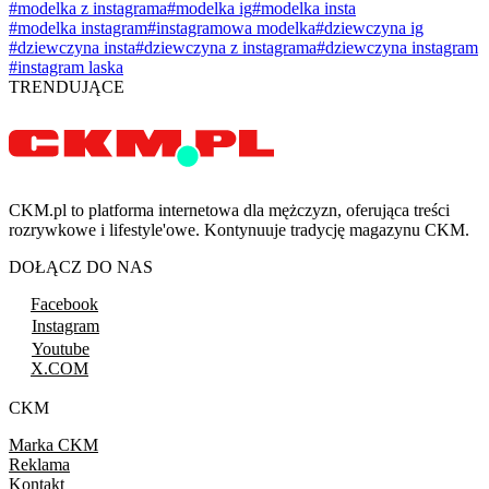
#modelka z instagrama
#modelka ig
#modelka insta
#modelka instagram
#instagramowa modelka
#dziewczyna ig
#dziewczyna insta
#dziewczyna z instagrama
#dziewczyna instagram
#instagram laska
TRENDUJĄCE
CKM.pl to platforma internetowa dla mężczyzn, oferująca treści
rozrywkowe i lifestyle'owe. Kontynuuje tradycję magazynu CKM.
DOŁĄCZ DO NAS
Facebook
Instagram
Youtube
X.COM
CKM
Marka CKM
Reklama
Kontakt