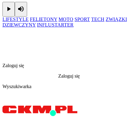
Play
Mute
LIFESTYLE
FELIETONY
MOTO
SPORT
TECH
ZWIĄZKI
DZIEWCZYNY
INFLUSTARTER
Zaloguj się
Zaloguj się
Wyszukiwarka