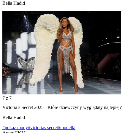
Bella Hadid
7
z 7
Victoria’s Secret 2025 - Które dziewczyny wyglądały najlepiej?
Bella Hadid
#pokaz mody
#victorias secret
#modelki
Autor
CKM