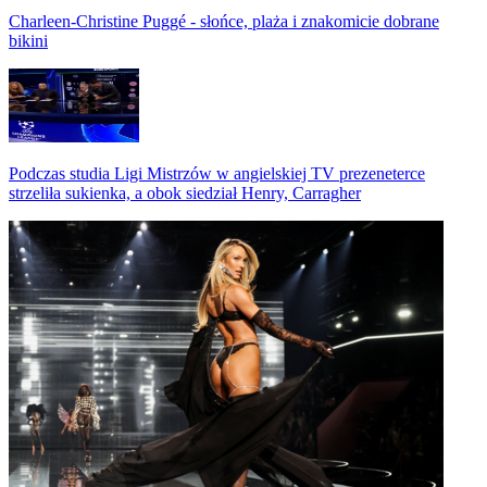
Charleen-Christine Puggé - słońce, plaża i znakomicie dobrane
bikini
Podczas studia Ligi Mistrzów w angielskiej TV prezeneterce
strzeliła sukienka, a obok siedział Henry, Carragher