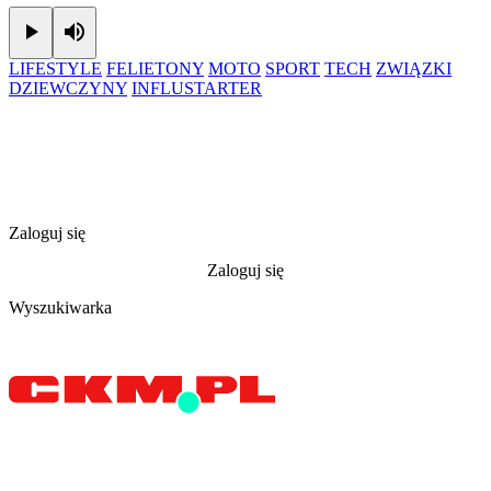
Play
Mute
LIFESTYLE
FELIETONY
MOTO
SPORT
TECH
ZWIĄZKI
DZIEWCZYNY
INFLUSTARTER
Zaloguj się
Zaloguj się
Wyszukiwarka