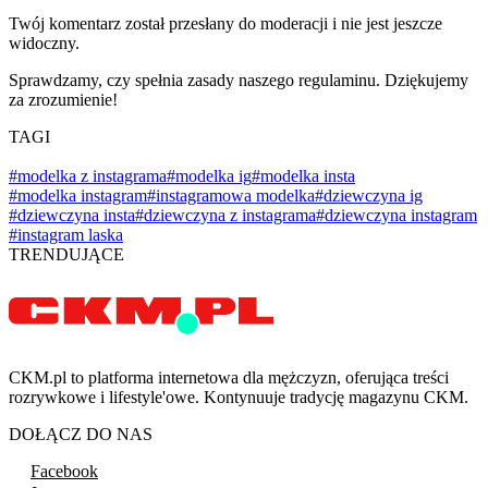
Twój komentarz został przesłany do moderacji i nie jest jeszcze
widoczny.
Sprawdzamy, czy spełnia zasady naszego regulaminu. Dziękujemy
za zrozumienie!
TAGI
#modelka z instagrama
#modelka ig
#modelka insta
#modelka instagram
#instagramowa modelka
#dziewczyna ig
#dziewczyna insta
#dziewczyna z instagrama
#dziewczyna instagram
#instagram laska
TRENDUJĄCE
CKM.pl to platforma internetowa dla mężczyzn, oferująca treści
rozrywkowe i lifestyle'owe. Kontynuuje tradycję magazynu CKM.
DOŁĄCZ DO NAS
Facebook