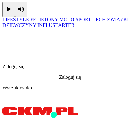
Play
Mute
LIFESTYLE
FELIETONY
MOTO
SPORT
TECH
ZWIĄZKI
DZIEWCZYNY
INFLUSTARTER
Zaloguj się
Zaloguj się
Wyszukiwarka