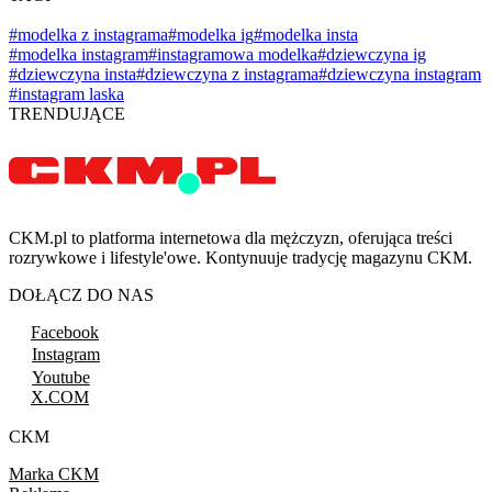
#modelka z instagrama
#modelka ig
#modelka insta
#modelka instagram
#instagramowa modelka
#dziewczyna ig
#dziewczyna insta
#dziewczyna z instagrama
#dziewczyna instagram
#instagram laska
TRENDUJĄCE
CKM.pl to platforma internetowa dla mężczyzn, oferująca treści
rozrywkowe i lifestyle'owe. Kontynuuje tradycję magazynu CKM.
DOŁĄCZ DO NAS
Facebook
Instagram
Youtube
X.COM
CKM
Marka CKM