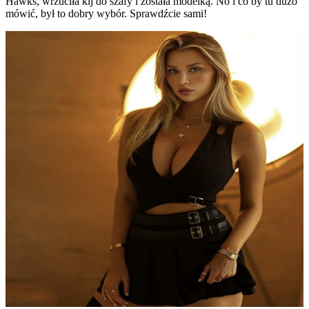
Hawks, wrzuciła kij do szafy i została modelką. No i co by tu dużo
mówić, był to dobry wybór. Sprawdźcie sami!