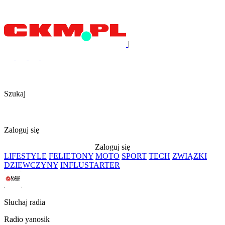
|
Szukaj
Zaloguj się
Zaloguj się
LIFESTYLE
FELIETONY
MOTO
SPORT
TECH
ZWIĄZKI
DZIEWCZYNY
INFLUSTARTER
Słuchaj radia
Radio yanosik