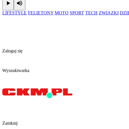
Play
Mute
LIFESTYLE
FELIETONY
MOTO
SPORT
TECH
ZWIĄZKI
DZ
Zaloguj się
Wyszukiwarka
Zamknij