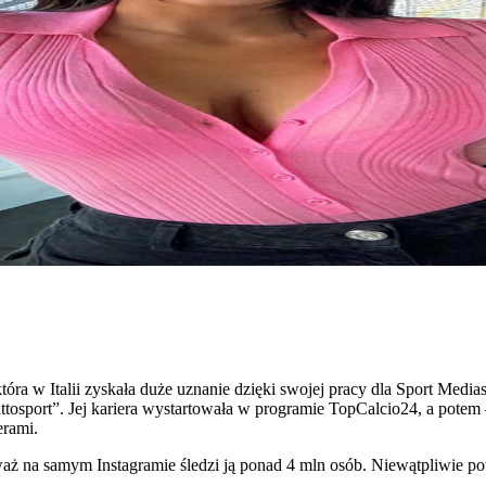
która w Italii zyskała duże uznanie dzięki swojej pracy dla Sport Medi
uttosport”. Jej kariera wystartowała w programie TopCalcio24, a pote
erami.
 na samym Instagramie śledzi ją ponad 4 mln osób. Niewątpliwie potra