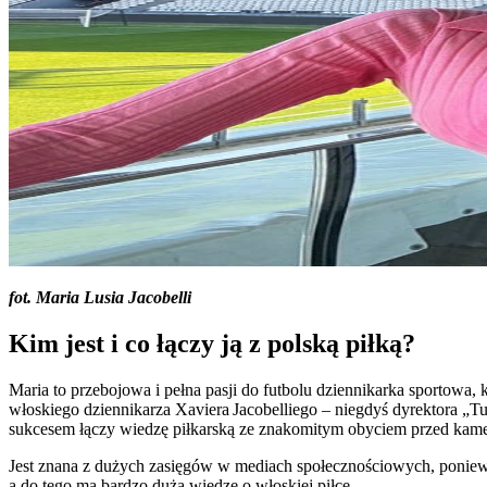
fot. Maria Lusia Jacobelli
Kim jest i co łączy ją z polską piłką?
Maria to przebojowa i pełna pasji do futbolu dziennikarka sportowa, 
włoskiego dziennikarza Xaviera Jacobelliego – niegdyś dyrektora „T
sukcesem łączy wiedzę piłkarską ze znakomitym obyciem przed kam
Jest znana z dużych zasięgów w mediach społecznościowych, ponieważ
a do tego ma bardzo dużą wiedzę o włoskiej piłce.