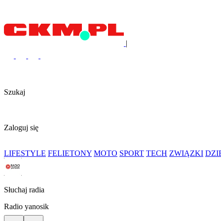
|
Szukaj
Zaloguj się
LIFESTYLE
FELIETONY
MOTO
SPORT
TECH
ZWIĄZKI
DZ
Słuchaj radia
Radio yanosik