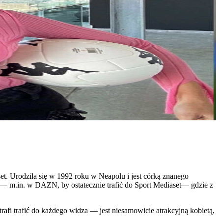
aset. Urodziła się w 1992 roku w Neapolu i jest córką znanego
m — m.in. w DAZN, by ostatecznie trafić do Sport Mediaset— gdzie z
fi trafić do każdego widza — jest niesamowicie atrakcyjną kobietą,