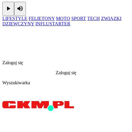
Play
Mute
LIFESTYLE
FELIETONY
MOTO
SPORT
TECH
ZWIĄZKI
DZIEWCZYNY
INFLUSTARTER
Zaloguj się
Zaloguj się
Wyszukiwarka