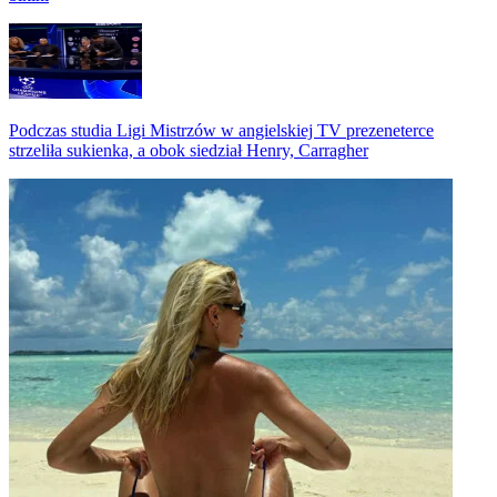
Podczas studia Ligi Mistrzów w angielskiej TV prezeneterce
strzeliła sukienka, a obok siedział Henry, Carragher