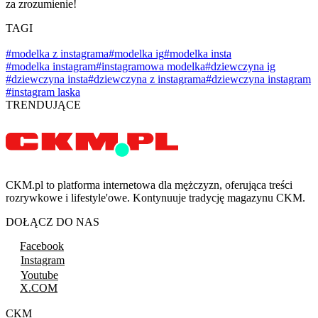
za zrozumienie!
TAGI
#modelka z instagrama
#modelka ig
#modelka insta
#modelka instagram
#instagramowa modelka
#dziewczyna ig
#dziewczyna insta
#dziewczyna z instagrama
#dziewczyna instagram
#instagram laska
TRENDUJĄCE
CKM.pl to platforma internetowa dla mężczyzn, oferująca treści
rozrywkowe i lifestyle'owe. Kontynuuje tradycję magazynu CKM.
DOŁĄCZ DO NAS
Facebook
Instagram
Youtube
X.COM
CKM