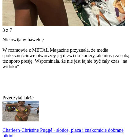
3
z 7
Nie owija w bawełnę
W rozmowie z METAL Magazine przyznała, że media
społecznościowe otworzyły jej drzwi do kariery, ale niosą za sobą
też sporo presję. Wspominała, że nie jest fajnie być cały czas "na
widoku".
Przeczytaj także
Charleen-Christine Puggé - słońce, plaża i znakomicie dobrane
bikini