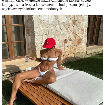
własnym ciele. W efekcie mężczyźni chętnie klikają, kobiety
kupują, a sama Jessica konsekwentnie buduje status jednej z
najciekawszych influencerek modowych.