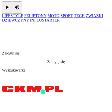
Play
Mute
LIFESTYLE
FELIETONY
MOTO
SPORT
TECH
ZWIĄZKI
DZIEWCZYNY
INFLUSTARTER
Zaloguj się
Zaloguj się
Wyszukiwarka