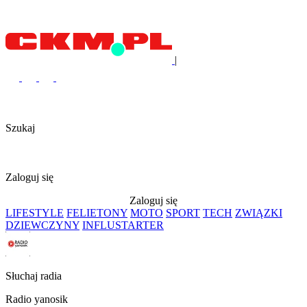
|
Szukaj
Zaloguj się
Zaloguj się
LIFESTYLE
FELIETONY
MOTO
SPORT
TECH
ZWIĄZKI
DZIEWCZYNY
INFLUSTARTER
Słuchaj radia
Radio yanosik