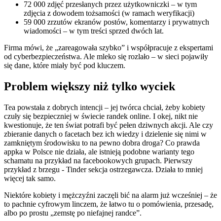
72 000 zdjęć przesłanych przez użytkowniczki – w tym
zdjęcia z dowodem tożsamości (w ramach weryfikacji)
59 000 zrzutów ekranów postów, komentarzy i prywatnych
wiadomości – w tym treści sprzed dwóch lat.
Firma mówi, że „zareagowała szybko” i współpracuje z ekspertami
od cyberbezpieczeństwa. Ale mleko się rozlało – w sieci pojawiły
się dane, które miały być pod kluczem.
Problem większy niż tylko wyciek
Tea powstała z dobrych intencji – jej twórca chciał, żeby kobiety
czuły się bezpieczniej w świecie randek online. I okej, nikt nie
kwestionuje, że ten świat potrafi być pełen dziwnych akcji. Ale czy
zbieranie danych o facetach bez ich wiedzy i dzielenie się nimi w
zamkniętym środowisku to na pewno dobra droga? Co prawda
appka w Polsce nie działa, ale istnieją podobne warianty tego
schamatu na przykład na facebookowych grupach. Pierwszy
przykład z brzegu - Tinder sekcja ostrzegawcza. Działa to mniej
więcej tak samo.
Niektóre kobiety i mężczyźni zaczęli bić na alarm już wcześniej – że
to pachnie cyfrowym linczem, że łatwo tu o pomówienia, przesadę,
albo po prostu „zemstę po niefajnej randce”.