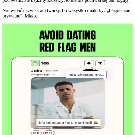
pochwalić, ale bądźmy szczerzy: to nie dla pochwał się tam logują.
Nie widać nazwisk ani twarzy, bo wszystko miało być „bezpieczne i
prywatne”. Miało.