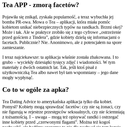
Tea APP - zmorą facetów?
Pojawiła się znikąd, zyskała popularność, a teraz wybuchła jej
bomba PR-owa. Mowa o Tea – aplikacji, która miała pomóc
kobietom unikać niebezpiecznych typów na randkach. Brzmi okej?
Może i tak. Ale w praktyce zrobiło się z tego cyfrowe „ostrzeżenie
przed gościem z Tindera”, gdzie kobiety dzielą się informacjami o
facetach. Publicznie? Nie. Anonimowo, ale z potencjałem na spore
zamieszanie.
I teraz najciekawsze: ta aplikacja właśnie została zhakowana. I to
grubo – wyciekły dziesiątki tysięcy zdjęć i wiadomości. W tym
materiały z dwóch ostatnich lat. Tak, jeśli ktoś pisał z
użytkowniczką Tea albo nawet był tam wspomniany – jego dane
mogły wypłynąć.
Co to w ogóle za apka?
Tea Dating Advice to amerykańska aplikacja tylko dla kobiet.
Pomysł? Kobiety mogą sprawdzać facetów: czy nie są żonaci, czy
nie figurują w rejestrze przestępców seksualnych, czy nie ściemniają
z tożsamością. I – uwaga – mogą też opisywać randki i ostrzegać
inne kobiety przed „czerwonymi flagami”. Można też kogoś