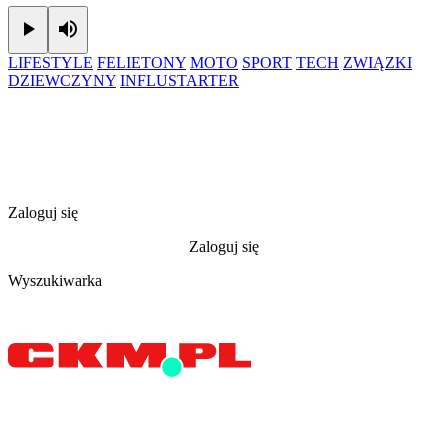
Play
Mute
LIFESTYLE
FELIETONY
MOTO
SPORT
TECH
ZWIĄZKI
DZIEWCZYNY
INFLUSTARTER
Zaloguj się
Zaloguj się
Wyszukiwarka