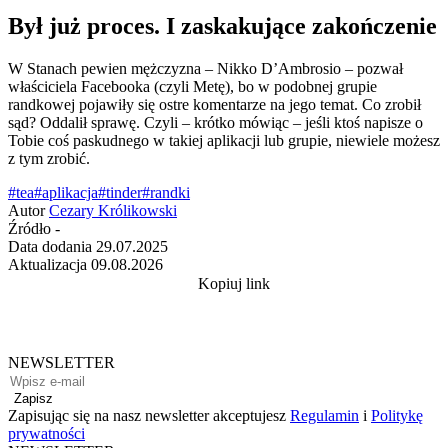
Był już proces. I zaskakujące zakończenie
W Stanach pewien mężczyzna – Nikko D’Ambrosio – pozwał
właściciela Facebooka (czyli Metę), bo w podobnej grupie
randkowej pojawiły się ostre komentarze na jego temat. Co zrobił
sąd? Oddalił sprawę. Czyli – krótko mówiąc – jeśli ktoś napisze o
Tobie coś paskudnego w takiej aplikacji lub grupie, niewiele możesz
z tym zrobić.
#tea
#aplikacja
#tinder
#randki
Autor
Cezary Królikowski
Źródło
-
Data dodania
29.07.2025
Aktualizacja
09.08.2026
Kopiuj link
NEWSLETTER
Zapisz
Zapisując się na nasz newsletter akceptujesz
Regulamin
i
Politykę
prywatności