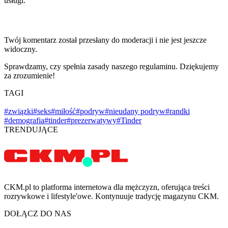
usługi.
Twój komentarz został przesłany do moderacji i nie jest jeszcze
widoczny.
Sprawdzamy, czy spełnia zasady naszego regulaminu. Dziękujemy
za zrozumienie!
TAGI
#związki
#seks
#miłość
#podryw
#nieudany podryw
#randki
#demografia
#tinder
#prezerwatywy
#Tinder
TRENDUJĄCE
CKM.pl to platforma internetowa dla mężczyzn, oferująca treści
rozrywkowe i lifestyle'owe. Kontynuuje tradycję magazynu CKM.
DOŁĄCZ DO NAS