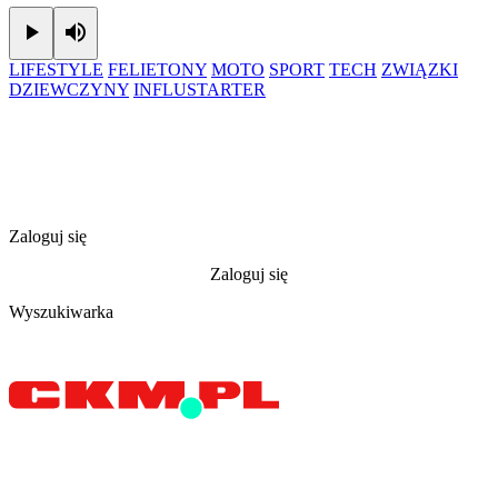
Play
Mute
LIFESTYLE
FELIETONY
MOTO
SPORT
TECH
ZWIĄZKI
DZIEWCZYNY
INFLUSTARTER
Zaloguj się
Zaloguj się
Wyszukiwarka