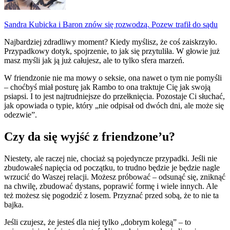
Sandra Kubicka i Baron znów się rozwodzą. Pozew trafił do sądu
Najbardziej zdradliwy moment? Kiedy myślisz, że coś zaiskrzyło.
Przypadkowy dotyk, spojrzenie, to jak się przytuliła. W głowie już
masz myśli jak ją już całujesz, ale to tylko sfera marzeń.
W friendzonie nie ma mowy o seksie, ona nawet o tym nie pomyśli
– choćbyś miał posturę jak Rambo to ona traktuje Cię jak swoją
psiapsi. I to jest najtrudniejsze do przełknięcia. Pozostaje Ci słuchać,
jak opowiada o typie, który „nie odpisał od dwóch dni, ale może się
odezwie”.
Czy da się wyjść z friendzone’u?
Niestety, ale raczej nie, chociaż są pojedyncze przypadki. Jeśli nie
zbudowałeś napięcia od początku, to trudno będzie je będzie nagle
wrzucić do Waszej relacji. Możesz próbować – odsunąć się, zniknąć
na chwilę, zbudować dystans, poprawić formę i wiele innych. Ale
też możesz się pogodzić z losem. Przyznać przed sobą, że to nie ta
bajka.
Jeśli czujesz, że jesteś dla niej tylko „dobrym kolegą” – to