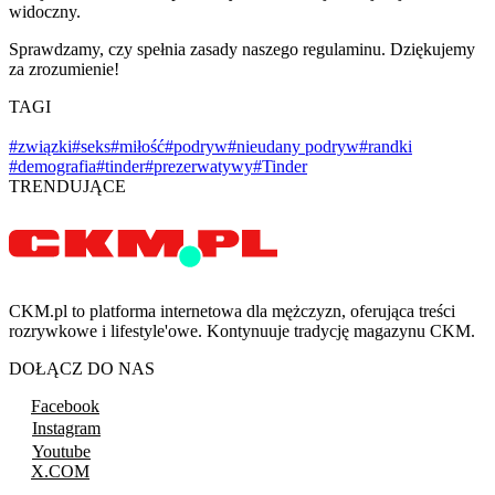
widoczny.
Sprawdzamy, czy spełnia zasady naszego regulaminu. Dziękujemy
za zrozumienie!
TAGI
#związki
#seks
#miłość
#podryw
#nieudany podryw
#randki
#demografia
#tinder
#prezerwatywy
#Tinder
TRENDUJĄCE
CKM.pl to platforma internetowa dla mężczyzn, oferująca treści
rozrywkowe i lifestyle'owe. Kontynuuje tradycję magazynu CKM.
DOŁĄCZ DO NAS
Facebook
Instagram
Youtube
X.COM