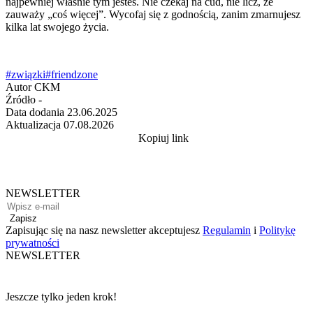
najpewniej właśnie tym jesteś. Nie czekaj na cud, nie licz, że
zauważy „coś więcej”. Wycofaj się z godnością, zanim zmarnujesz
kilka lat swojego życia.
#związki
#friendzone
Autor
CKM
Źródło
-
Data dodania
23.06.2025
Aktualizacja
07.08.2026
Kopiuj link
NEWSLETTER
Zapisz
Zapisując się na nasz newsletter akceptujesz
Regulamin
i
Politykę
prywatności
NEWSLETTER
Jeszcze tylko jeden krok!