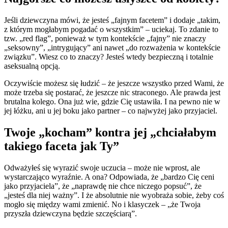
Jeśli dziewczyna mówi, że jesteś „fajnym facetem” i dodaje „takim,
z którym mogłabym pogadać o wszystkim” – uciekaj. To zdanie to
tzw. „red flag”, ponieważ w tym kontekście „fajny” nie znaczy
„seksowny”, „intrygujący” ani nawet „do rozważenia w kontekście
związku”. Wiesz co to znaczy? Jesteś wtedy bezpieczną i totalnie
aseksualną opcją.
Oczywiście możesz się łudzić – że jeszcze wszystko przed Wami, że
może trzeba się postarać, że jeszcze nic straconego. Ale prawda jest
brutalna kolego. Ona już wie, gdzie Cię ustawiła. I na pewno nie w
jej łóżku, ani u jej boku jako partner – co najwyżej jako przyjaciel.
Twoje „kocham” kontra jej „chciałabym
takiego faceta jak Ty”
Odważyłeś się wyrazić swoje uczucia – może nie wprost, ale
wystarczająco wyraźnie. A ona? Odpowiada, że „bardzo Cię ceni
jako przyjaciela”, że „naprawdę nie chce niczego popsuć”, że
„jesteś dla niej ważny”. I że absolutnie nie wyobraża sobie, żeby coś
mogło się między wami zmienić. No i klasyczek – „że Twoja
przyszła dziewczyna będzie szczęściarą”.