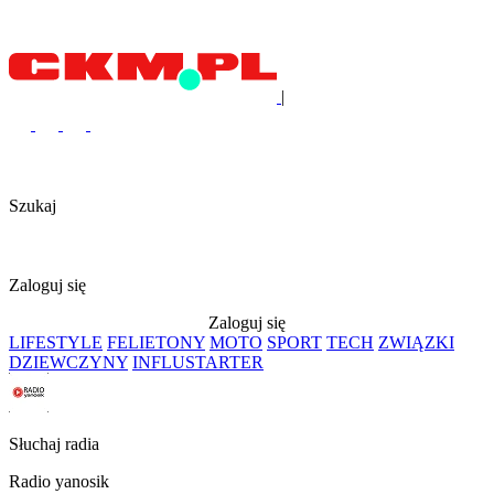
|
Szukaj
Zaloguj się
Zaloguj się
LIFESTYLE
FELIETONY
MOTO
SPORT
TECH
ZWIĄZKI
DZIEWCZYNY
INFLUSTARTER
Słuchaj radia
Radio yanosik