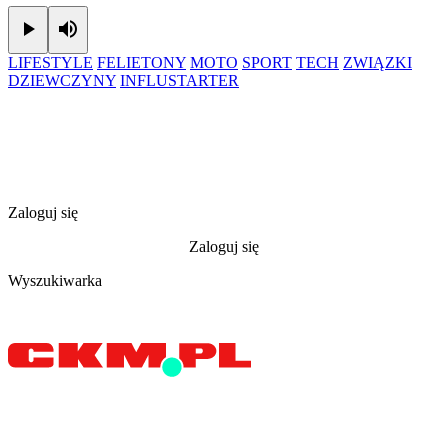
Play
Mute
LIFESTYLE
FELIETONY
MOTO
SPORT
TECH
ZWIĄZKI
DZIEWCZYNY
INFLUSTARTER
Zaloguj się
Zaloguj się
Wyszukiwarka