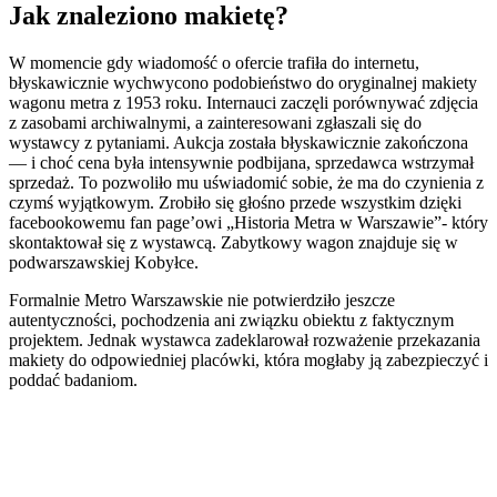
Jak znaleziono makietę?
W momencie gdy wiadomość o ofercie trafiła do internetu,
błyskawicznie wychwycono podobieństwo do oryginalnej makiety
wagonu metra z 1953 roku. Internauci zaczęli porównywać zdjęcia
z zasobami archiwalnymi, a zainteresowani zgłaszali się do
wystawcy z pytaniami. Aukcja została błyskawicznie zakończona
— i choć cena była intensywnie podbijana, sprzedawca wstrzymał
sprzedaż. To pozwoliło mu uświadomić sobie, że ma do czynienia z
czymś wyjątkowym. Zrobiło się głośno przede wszystkim dzięki
facebookowemu fan page’owi „Historia Metra w Warszawie”- który
skontaktował się z wystawcą. Zabytkowy wagon znajduje się w
podwarszawskiej Kobyłce.
Formalnie Metro Warszawskie nie potwierdziło jeszcze
autentyczności, pochodzenia ani związku obiektu z faktycznym
projektem. Jednak wystawca zadeklarował rozważenie przekazania
makiety do odpowiedniej placówki, która mogłaby ją zabezpieczyć i
poddać badaniom.