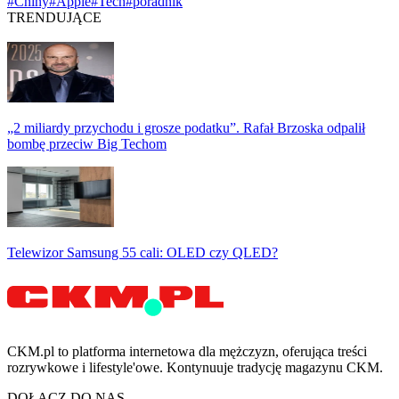
#Chiny
#Apple
#Tech
#poradnik
TRENDUJĄCE
„2 miliardy przychodu i grosze podatku”. Rafał Brzoska odpalił
bombę przeciw Big Techom
Telewizor Samsung 55 cali: OLED czy QLED?
CKM.pl to platforma internetowa dla mężczyzn, oferująca treści
rozrywkowe i lifestyle'owe. Kontynuuje tradycję magazynu CKM.
DOŁĄCZ DO NAS