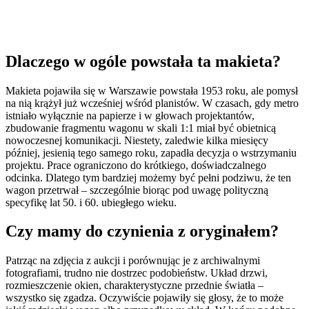
Dlaczego w ogóle powstała ta makieta?
Makieta pojawiła się w Warszawie powstała 1953 roku, ale pomysł
na nią krążył już wcześniej wśród planistów. W czasach, gdy metro
istniało wyłącznie na papierze i w głowach projektantów,
zbudowanie fragmentu wagonu w skali 1:1 miał być obietnicą
nowoczesnej komunikacji. Niestety, zaledwie kilka miesięcy
później, jesienią tego samego roku, zapadła decyzja o wstrzymaniu
projektu. Prace ograniczono do krótkiego, doświadczalnego
odcinka. Dlatego tym bardziej możemy być pełni podziwu, że ten
wagon przetrwał – szczególnie biorąc pod uwagę polityczną
specyfikę lat 50. i 60. ubiegłego wieku.
Czy mamy do czynienia z oryginałem?
Patrząc na zdjęcia z aukcji i porównując je z archiwalnymi
fotografiami, trudno nie dostrzec podobieństw. Układ drzwi,
rozmieszczenie okien, charakterystyczne przednie światła –
wszystko się zgadza. Oczywiście pojawiły się głosy, że to może