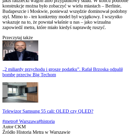
jakiś radziecki wagon albo przypadkowy skład. W końcu podobne
konstrukcje można było zobaczyć w wielu miastach – Berlinie,
Budapeszcie i Moskwie, ponieważ wszędzie dominował podobny
styl. Mimo to - ten konkretny model był wyjątkowy. I wszystko
wskazuje na to, że powstał właśnie u nas – jako wizualna
zapowiedź metra, które miało kiedyś naprawdę ruszyć.
Przeczytaj także
„2 miliardy przychodu i grosze podatku”. Rafał Brzoska odpalił
bombę przeciw Big Techom
Telewizor Samsung 55 cali: OLED czy QLED?
#metro
# Warszawa
#historia
Autor
CKM
Źródło
Historia Metra w Warszawie