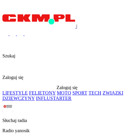
|
Szukaj
Zaloguj się
Zaloguj się
LIFESTYLE
FELIETONY
MOTO
SPORT
TECH
ZWIĄZKI
DZIEWCZYNY
INFLUSTARTER
Słuchaj radia
Radio yanosik