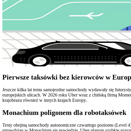
Pierwsze taksówki bez kierowców w Europ
Jeszcze kilka lat temu samojezdne samochody wydawały się futurysty
europejskich ulicach. W 2026 roku Uber wraz z chińską firmą Mome
krajobrazu również w innych krajach Europy.
Monachium poligonem dla robotaksówek
Testy obejmą samochody autonomiczne czwartego poziomu (Level 4), cz
sprawdzian w Monachium się powiedzie, Uber planuje szybkie rozsz