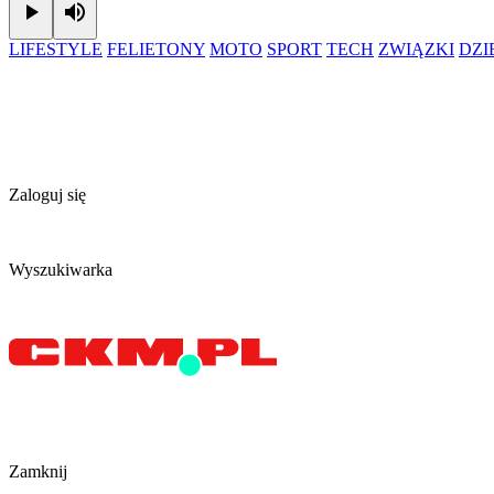
Play
Mute
LIFESTYLE
FELIETONY
MOTO
SPORT
TECH
ZWIĄZKI
DZ
Zaloguj się
Wyszukiwarka
Zamknij