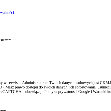
ywatności
lettera.
zy w serwisie. Administratorem Twoich danych osobowych jest CKM.PL
O). Masz prawo dostępu do swoich danych, ich sprostowania, usunięcia 
ez reCAPTCHA – obowiązuje Polityka prywatności Google i Warunki kor
czny.