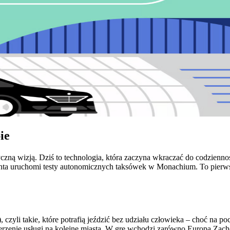
ie
czną wizją. Dziś to technologia, która zaczyna wkraczać do codzienno
nta uruchomi testy autonomicznych taksówek w Monachium. To pierwsz
yli takie, które potrafią jeździć bez udziału człowieka – choć na poc
erzenie usługi na kolejne miasta. W grę wchodzi zarówno Europa Zac