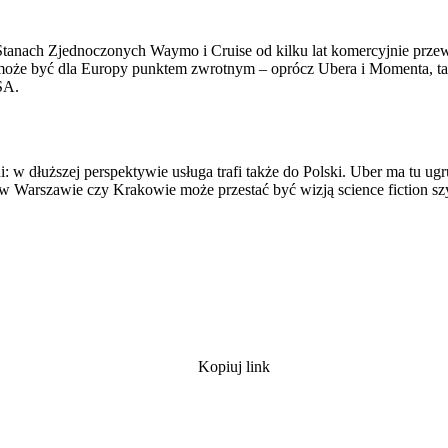
anach Zjednoczonych Waymo i Cruise od kilku lat komercyjnie prze
 może być dla Europy punktem zwrotnym – oprócz Ubera i Momenta, tak
SA.
 dłuższej perspektywie usługa trafi także do Polski. Uber ma tu ugrun
Warszawie czy Krakowie może przestać być wizją science fiction szy
Kopiuj link