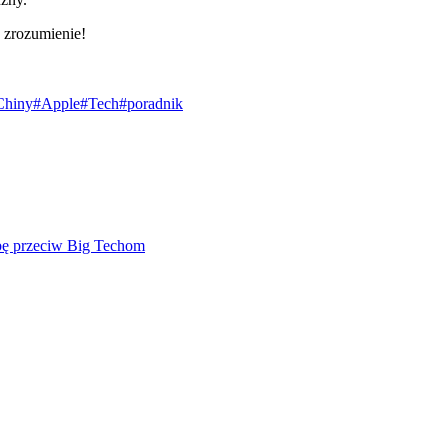
 zrozumienie!
Chiny
#Apple
#Tech
#poradnik
mbę przeciw Big Techom