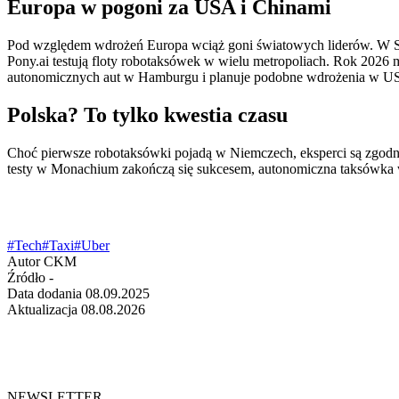
Europa w pogoni za USA i Chinami
Pod względem wdrożeń Europa wciąż goni światowych liderów. W St
Pony.ai testują floty robotaksówek w wielu metropoliach. Rok 2026
autonomicznych aut w Hamburgu i planuje podobne wdrożenia w U
Polska? To tylko kwestia czasu
Choć pierwsze robotaksówki pojadą w Niemczech, eksperci są zgodni: w
testy w Monachium zakończą się sukcesem, autonomiczna taksówka w 
#Tech
#Taxi
#Uber
Autor
CKM
Źródło
-
Data dodania
08.09.2025
Aktualizacja
08.08.2026
NEWSLETTER