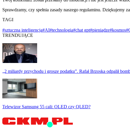
Sprawdzamy, czy spełnia zasady naszego regulaminu. Dziękujemy za
TAGI
#sztuczna inteligencja
#AI
#technologia
#chat gpt
#pieniądze
#kosmos
#
TRENDUJĄCE
„2 miliardy przychodu i grosze podatku”. Rafał Brzoska odpalił bo
Telewizor Samsung 55 cali: OLED czy QLED?