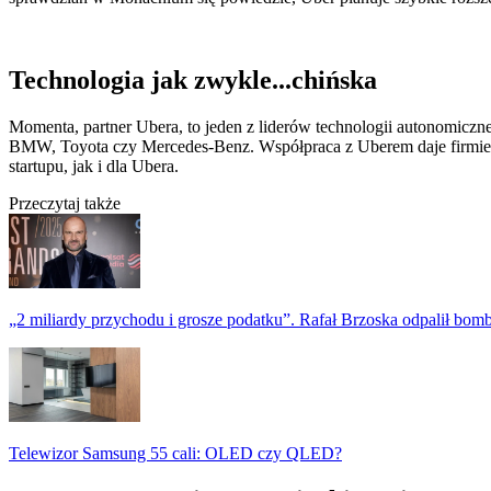
Technologia jak zwykle...chińska
Momenta, partner Ubera, to jeden z liderów technologii autonomiczne
BMW, Toyota czy Mercedes-Benz. Współpraca z Uberem daje firmie d
startupu, jak i dla Ubera.
Przeczytaj także
„2 miliardy przychodu i grosze podatku”. Rafał Brzoska odpalił bo
Telewizor Samsung 55 cali: OLED czy QLED?