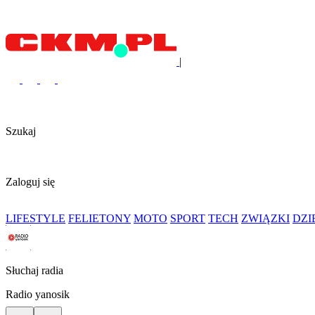
|
Szukaj
Zaloguj się
LIFESTYLE
FELIETONY
MOTO
SPORT
TECH
ZWIĄZKI
DZ
Słuchaj radia
Radio yanosik