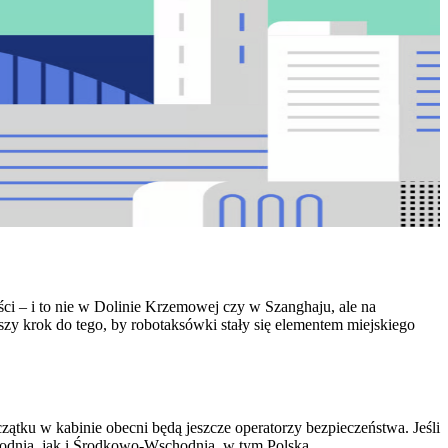
ści – i to nie w Dolinie Krzemowej czy w Szanghaju, ale na
y krok do tego, by robotaksówki stały się elementem miejskiego
zątku w kabinie obecni będą jeszcze operatorzy bezpieczeństwa. Jeśli
hodnia, jak i Środkowo-Wschodnia, w tym Polska.