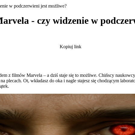
enie w podczerwieni jest możliwe?
rvela - czy widzenie w podczerw
Kopiuj link
rodem z filmów Marvela – a dziś staje się to możliwe. Chińscy naukow
tu na plecach. Ot, wkładasz do oka i nagle stajesz się chodzącym labor
ątek.