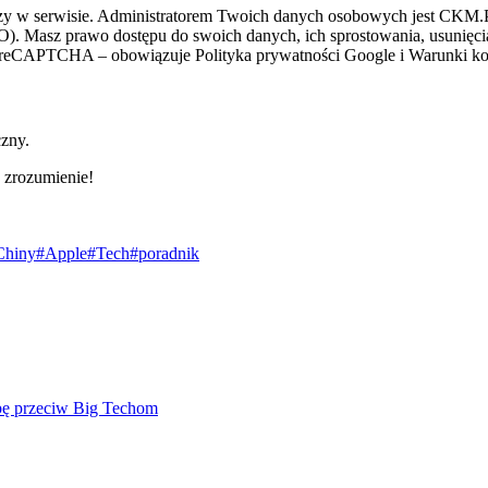
zy w serwisie. Administratorem Twoich danych osobowych jest CKM.PL
O). Masz prawo dostępu do swoich danych, ich sprostowania, usunięcia 
ez reCAPTCHA – obowiązuje Polityka prywatności Google i Warunki kor
czny.
 zrozumienie!
Chiny
#Apple
#Tech
#poradnik
mbę przeciw Big Techom