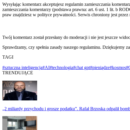
Wysyłając komentarz akceptujesz regulamin zamieszczania komentar
zamieszczania komentarzy (podstawa prawna: art. 6 ust. 1 lit. b ROD
praw znajdziesz w polityce prywatności. Serwis chroniony jest prz
Twój komentarz został przesłany do moderacji i nie jest jeszcze wido
Sprawdzamy, czy spełnia zasady naszego regulaminu. Dziękujemy za
TAGI
#sztuczna inteligencja
#AI
#technologia
#chat gpt
#pieniądze
#kosmos
#
TRENDUJĄCE
„2 miliardy przychodu i grosze podatku”. Rafał Brzoska odpalił bo