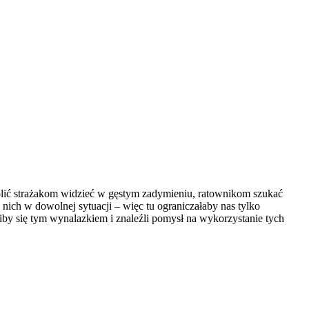
ozwolić strażakom widzieć w gęstym zadymieniu, ratownikom szukać
nich w dowolnej sytuacji – więc tu ograniczałaby nas tylko
iby się tym wynalazkiem i znaleźli pomysł na wykorzystanie tych