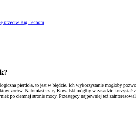
mbę przeciw Big Techom
ek?
chnologiczna pierdoła, to jest w błędzie. Ich wykorzystanie mogłoby p
noktowizorów. Natomiast szary Kowalski mógłby w zasadzie korzystać z 
eż po ciemnej stronie mocy. Przestępcy najpewniej też zainteresowal