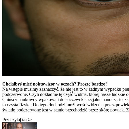
Chciałbyś mieć noktowizor w oczach? Proszę bardzo!
Na wstępie musimy zaznaczyć, że nie jest to w żadnym wypadku pran
podczerwone. Czyli dokładnie tę część widma, której nasze ludzkie oc
Chińscy naukowcy wpakowali do soczewek specjalne nanocząsteczki, kt
to czysta fizyka. Do tego dochodzi możliwość widzenia przez powieki 
światło podczerwone jest w stanie przechodzić przez skórę powiek. 
Przeczytaj także