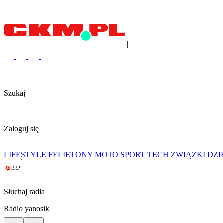
|
Szukaj
Zaloguj się
LIFESTYLE
FELIETONY
MOTO
SPORT
TECH
ZWIĄZKI
DZ
Słuchaj radia
Radio yanosik