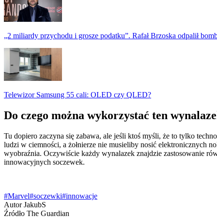
„2 miliardy przychodu i grosze podatku”. Rafał Brzoska odpalił bo
Telewizor Samsung 55 cali: OLED czy QLED?
Do czego można wykorzystać ten wynalaz
Tu dopiero zaczyna się zabawa, ale jeśli ktoś myśli, że to tylko te
ludzi w ciemności, a żołnierze nie musieliby nosić elektronicznych 
wyobraźnia. Oczywiście każdy wynalazek znajdzie zastosowanie równi
innowacyjnych soczewek.
#Marvel
#soczewki
#innowacje
Autor
JakubS
Źródło
The Guardian