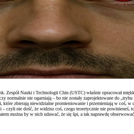
k. Zespół Nauki i Technologii Chin (USTC) właśnie opracował miękki
zy normalnie nie ogarniają – bo nie zostały zaprojektowane do „trybu 
óre zbierają niewidzialne promieniowanie i przemieniają w coś, w co 
– czyli nie dość, że widzisz coś, czego teoretycznie nie powinieneś, 
Zatem można by w nich udawać, że się śpi, a tak naprawdę obserwować