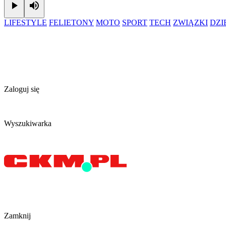
Play
Mute
LIFESTYLE
FELIETONY
MOTO
SPORT
TECH
ZWIĄZKI
DZ
Zaloguj się
Wyszukiwarka
Zamknij