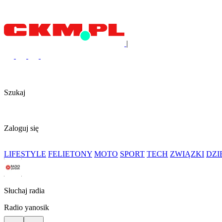
|
Szukaj
Zaloguj się
LIFESTYLE
FELIETONY
MOTO
SPORT
TECH
ZWIĄZKI
DZ
Słuchaj radia
Radio yanosik