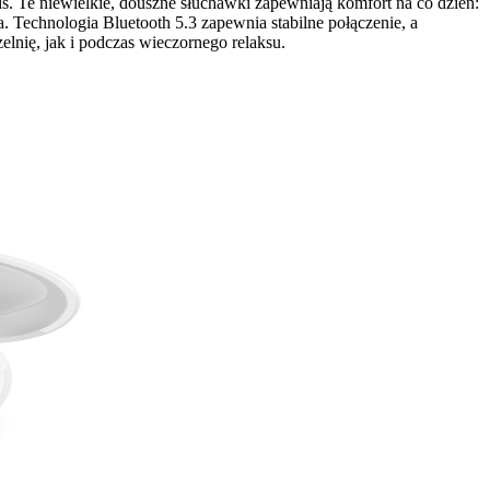
s. Te niewielkie, douszne słuchawki zapewniają komfort na co dzień:
a. Technologia Bluetooth 5.3 zapewnia stabilne połączenie, a
lnię, jak i podczas wieczornego relaksu.