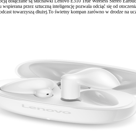
mocją dołączane są słuchawki Lenovo E310 True Wireless Stereo Earbud
 wspierana przez sztuczną inteligencję pozwala odciąć się od otoczeni
podcast towarzyszą dłużej.To świetny kompan zarówno w drodze na ucze