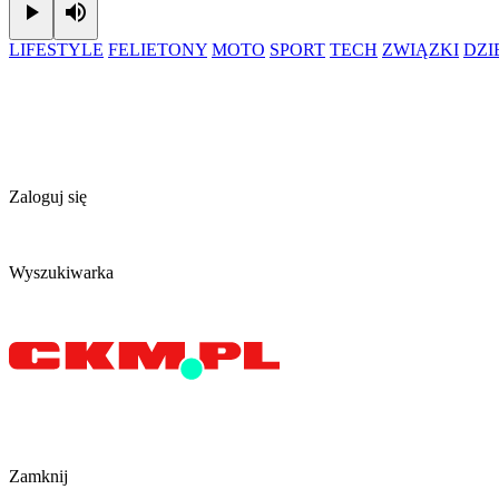
Play
Mute
LIFESTYLE
FELIETONY
MOTO
SPORT
TECH
ZWIĄZKI
DZ
Zaloguj się
Wyszukiwarka
Zamknij