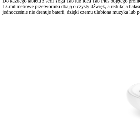
Do każdego tabletu z serii Yoga Tab lub Idea Tab Plus objętego pro
13‑milimetrowe przetworniki dbają o czysty dźwięk, a redukcja hałasu
jednocześnie nie drenuje baterii, dzięki czemu ulubiona muzyka lub 