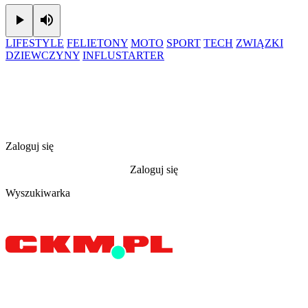
Play
Mute
LIFESTYLE
FELIETONY
MOTO
SPORT
TECH
ZWIĄZKI
DZIEWCZYNY
INFLUSTARTER
Zaloguj się
Zaloguj się
Wyszukiwarka