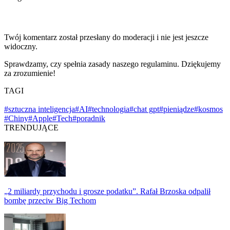
Twój komentarz został przesłany do moderacji i nie jest jeszcze
widoczny.
Sprawdzamy, czy spełnia zasady naszego regulaminu. Dziękujemy
za zrozumienie!
TAGI
#sztuczna inteligencja
#AI
#technologia
#chat gpt
#pieniądze
#kosmos
#Chiny
#Apple
#Tech
#poradnik
TRENDUJĄCE
„2 miliardy przychodu i grosze podatku”. Rafał Brzoska odpalił
bombę przeciw Big Techom