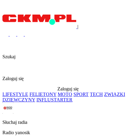
|
Szukaj
Zaloguj się
Zaloguj się
LIFESTYLE
FELIETONY
MOTO
SPORT
TECH
ZWIĄZKI
DZIEWCZYNY
INFLUSTARTER
Słuchaj radia
Radio yanosik