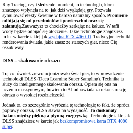
Ray Tracing, czyli śledzenie promieni, to technologia, która
znacząco wpłynęła na to, jak dziś wyglądają gry. Pozwala
symulować efekty świetlne w bardzo naturalny sposób.
Promienie
odbijają się od przedmiotów i powierzchni oraz się
załamują
.
Zauważysz to chociażby zerkając na kałuże. W tafli
wody będzie odbijać się otoczenie. Takie technologie znajdziesz
m.in. w karcie takiej jak
wydajna RTX 4060 Ti
. Tradycyjne techniki
renderowania światła, jakie znasz ze starszych gier, nieco Cię
oszukiwały.
–
DLSS
skalowanie obrazu
To, co również zrewolucjonizowało świat gier, to wprowadzenie
technologii DLSS (Deep Learning Super Sampling). Technika ta
służy do inteligentnego skalowania obrazu. Opiera się ona na
uczeniu maszynowym, bowiem to AI odpowiada za rekonstrukcję
obrazu o wysokiej rozdzielczości.
Jednak to, co szczególnie wyróżnia tę technologię to fakt, że oprócz
poprawy obrazu, DLSS stawia na wydajność.
To doskonały
balans między piękną a płynną rozgrywką
. Technologie takie jak
DLSS znajdziesz w karcie jak
bezkompromisowa karta RTX 4080
super
.