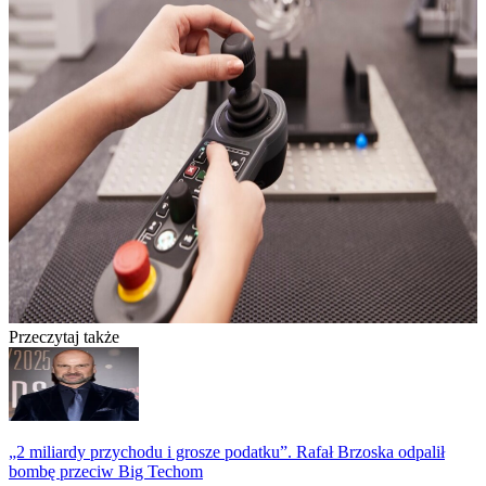
Przeczytaj także
„2 miliardy przychodu i grosze podatku”. Rafał Brzoska odpalił
bombę przeciw Big Techom