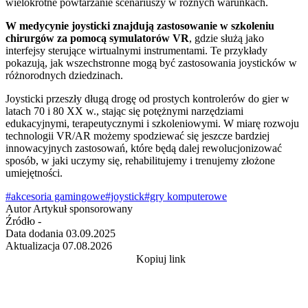
wielokrotne powtarzanie scenariuszy w różnych warunkach.
W medycynie joysticki znajdują zastosowanie w szkoleniu
chirurgów za pomocą symulatorów VR
, gdzie służą jako
interfejsy sterujące wirtualnymi instrumentami. Te przykłady
pokazują, jak wszechstronne mogą być zastosowania joysticków w
różnorodnych dziedzinach.
Joysticki przeszły długą drogę od prostych kontrolerów do gier w
latach 70 i 80 XX w., stając się potężnymi narzędziami
edukacyjnymi, terapeutycznymi i szkoleniowymi. W miarę rozwoju
technologii VR/AR możemy spodziewać się jeszcze bardziej
innowacyjnych zastosowań, które będą dalej rewolucjonizować
sposób, w jaki uczymy się, rehabilitujemy i trenujemy złożone
umiejętności.
#akcesoria gamingowe
#joystick
#gry komputerowe
Autor
Artykuł sponsorowany
Źródło
-
Data dodania
03.09.2025
Aktualizacja
07.08.2026
Kopiuj link