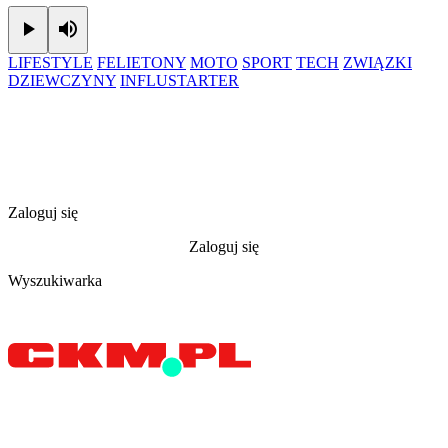
Play
Mute
LIFESTYLE
FELIETONY
MOTO
SPORT
TECH
ZWIĄZKI
DZIEWCZYNY
INFLUSTARTER
Zaloguj się
Zaloguj się
Wyszukiwarka