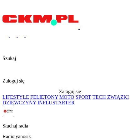
|
Szukaj
Zaloguj się
Zaloguj się
LIFESTYLE
FELIETONY
MOTO
SPORT
TECH
ZWIĄZKI
DZIEWCZYNY
INFLUSTARTER
Słuchaj radia
Radio yanosik