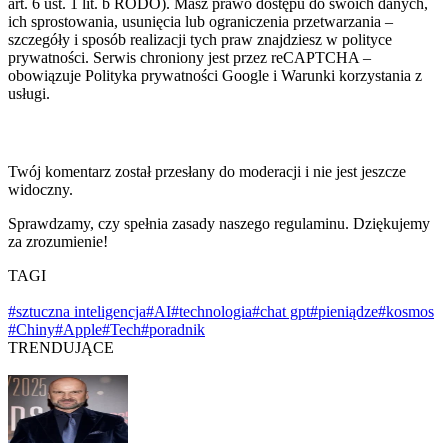
art. 6 ust. 1 lit. b RODO). Masz prawo dostępu do swoich danych,
ich sprostowania, usunięcia lub ograniczenia przetwarzania –
szczegóły i sposób realizacji tych praw znajdziesz w polityce
prywatności. Serwis chroniony jest przez reCAPTCHA –
obowiązuje Polityka prywatności Google i Warunki korzystania z
usługi.
Twój komentarz został przesłany do moderacji i nie jest jeszcze
widoczny.
Sprawdzamy, czy spełnia zasady naszego regulaminu. Dziękujemy
za zrozumienie!
TAGI
#sztuczna inteligencja
#AI
#technologia
#chat gpt
#pieniądze
#kosmos
#Chiny
#Apple
#Tech
#poradnik
TRENDUJĄCE