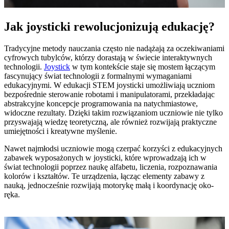
Jak joysticki rewolucjonizują edukację?
Tradycyjne metody nauczania często nie nadążają za oczekiwaniami
cyfrowych tubylców, którzy dorastają w świecie interaktywnych
technologii.
Joystick
w tym kontekście staje się mostem łączącym
fascynujący świat technologii z formalnymi wymaganiami
edukacyjnymi. W edukacji STEM joysticki umożliwiają uczniom
bezpośrednie sterowanie robotami i manipulatorami, przekładając
abstrakcyjne koncepcje programowania na natychmiastowe,
widoczne rezultaty. Dzięki takim rozwiązaniom uczniowie nie tylko
przyswajają wiedzę teoretyczną, ale również rozwijają praktyczne
umiejętności i kreatywne myślenie.
Nawet najmłodsi uczniowie mogą czerpać korzyści z edukacyjnych
zabawek wyposażonych w joysticki, które wprowadzają ich w
świat technologii poprzez naukę alfabetu, liczenia, rozpoznawania
kolorów i kształtów. Te urządzenia, łącząc elementy zabawy z
nauką, jednocześnie rozwijają motorykę małą i koordynację oko-
ręka.