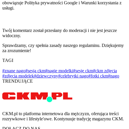
obowiązuje Polityka prywatności Google i Warunki korzystania z
usługi.
Twój komentarz został przesłany do moderacji i nie jest jeszcze
widoczny.
Sprawdzamy, czy spełnia zasady naszego regulaminu. Dziękujemy
za zrozumienie!
TAGI
#znane nago
#sesja ckm
#nagie modelki
#sesje ckm
#ckm zdjęcia
#zdjęcia modelek
#dziewczyny
#celebrytki nago
#fotki ckm
#nago
TRENDUJĄCE
CKM.pl to platforma internetowa dla mężczyzn, oferująca treści
rozrywkowe i lifestyle'owe. Kontynuuje tradycję magazynu CKM.
DOŁĄCZ DO NAS