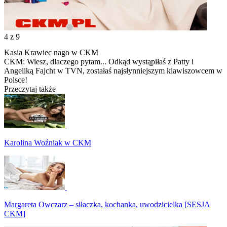
4
z 9
Kasia Krawiec nago w CKM
CKM: Wiesz, dlaczego pytam... Odkąd wystąpiłaś z Patty i
Angeliką Fajcht w TVN, zostałaś najsłynniejszym klawiszowcem w
Polsce!
Przeczytaj także
Karolina Woźniak w CKM
Margareta Owczarz – siłaczka, kochanka, uwodzicielka [SESJA
CKM]