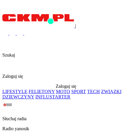
|
Szukaj
Zaloguj się
Zaloguj się
LIFESTYLE
FELIETONY
MOTO
SPORT
TECH
ZWIĄZKI
DZIEWCZYNY
INFLUSTARTER
Słuchaj radia
Radio yanosik