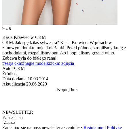
9
z 9
Kasia Krawiec w CKM
CKM: Jak spędziłaś sylwestra? Kasia Krawiec: W górach w
zimowym domku mojej koleżanki. Przed północą zrobiliśmy kulig z
pochodniami, rozpaliliśmy ognisko i popijaliśmy grzane wino.
Zabawa była do białego rana!
#sesja ckm
#nagie modelki
#ckm zdjęcia
Autor
CKM
Źródło
-
Data dodania
10.03.2014
Aktualizacja
20.06.2020
Kopiuj link
NEWSLETTER
Zapisz
Zapisując się na nasz newsletter akceptujesz
Regulamin
i
Politykę