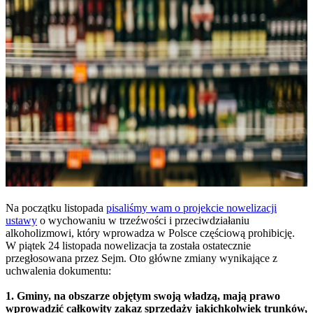
Na początku listopada
pisaliśmy wam o projekcie nowelizacji
ustawy
o wychowaniu w trzeźwości i przeciwdziałaniu
alkoholizmowi, który wprowadza w Polsce częściową prohibicję.
W piątek 24 listopada nowelizacja ta została ostatecznie
przegłosowana przez Sejm. Oto główne zmiany wynikające z
uchwalenia dokumentu:
1. Gminy, na obszarze objętym swoją władzą, mają prawo
wprowadzić całkowity zakaz sprzedaży jakichkolwiek trunków,