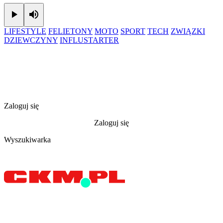
Play
Mute
LIFESTYLE
FELIETONY
MOTO
SPORT
TECH
ZWIĄZKI
DZIEWCZYNY
INFLUSTARTER
Zaloguj się
Zaloguj się
Wyszukiwarka