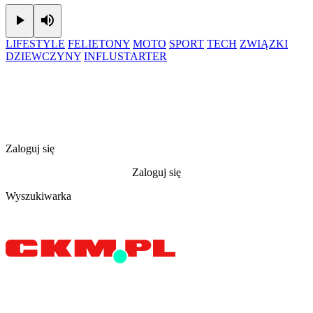
Play
Mute
LIFESTYLE
FELIETONY
MOTO
SPORT
TECH
ZWIĄZKI
DZIEWCZYNY
INFLUSTARTER
Zaloguj się
Zaloguj się
Wyszukiwarka