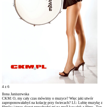
4
z 6
Ilona Janiszewska
CKM: O, my cały czas mówimy o muzyce? Więc jaki utwór
zaproponowałabyś na kolację przy świecach? I.J.: Lubię muzykę z
filmów i teraz akurat przychodzi mi na myśl kawałek z filmu „Top