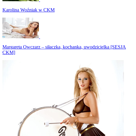
Karolina Woźniak w CKM
Margareta Owczarz – siłaczka, kochanka, uwodzicielka [SESJA
CKM]