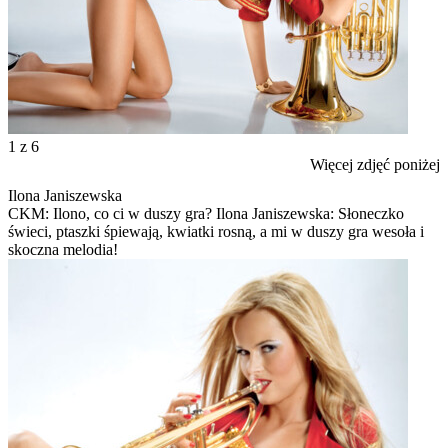
1
z 6
Więcej zdjęć poniżej
Ilona Janiszewska
CKM: Ilono, co ci w duszy gra? Ilona Janiszewska: Słoneczko
świeci, ptaszki śpiewają, kwiatki rosną, a mi w duszy gra wesoła i
skoczna melodia!