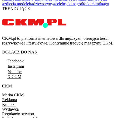
#zdjęcia modelek
#dziewczyny
#celebrytki nago
#fotki ckm
#nago
TRENDUJĄCE
CKM.pl to platforma internetowa dla mężczyzn, oferująca treści
rozrywkowe i lifestyle'owe. Kontynuuje tradycję magazynu CKM.
DOŁĄCZ DO NAS
Facebook
Instagram
Youtube
X.COM
CKM
Marka CKM
Reklama
Kontakt
Wydawca
Regulamin serwisu