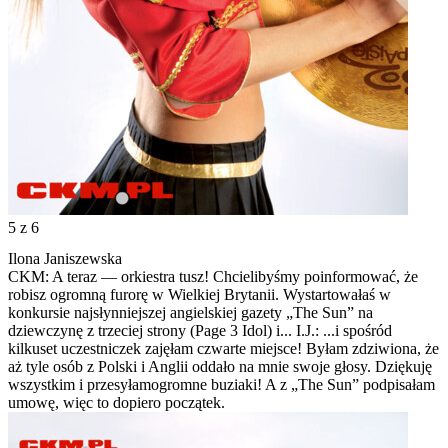
5
z 6
Ilona Janiszewska
CKM: A teraz — orkiestra tusz! Chcielibyśmy poinformować, że
robisz ogromną furorę w Wielkiej Brytanii. Wystartowałaś w
konkursie najsłynniejszej angielskiej gazety „The Sun” na
dziewczynę z trzeciej strony (Page 3 Idol) i... I.J.: ...i spośród
kilkuset uczestniczek zajęłam czwarte miejsce! Byłam zdziwiona, że
aż tyle osób z Polski i Anglii oddało na mnie swoje głosy. Dziękuję
wszystkim i przesyłamogromne buziaki! A z „The Sun” podpisałam
umowę, więc to dopiero początek.