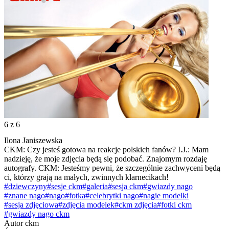
6
z 6
Ilona Janiszewska
CKM: Czy jesteś gotowa na reakcje polskich fanów? I.J.: Mam
nadzieję, że moje zdjęcia będą się podobać. Znajomym rozdaję
autografy. CKM: Jesteśmy pewni, że szczególnie zachwyceni będą
ci, którzy grają na małych, zwinnych klarnecikach!
#dziewczyny
#sesje ckm
#galeria
#sesja ckm
#gwiazdy nago
#znane nago
#nago
#fotka
#celebrytki nago
#nagie modelki
#sesja zdjęciowa
#zdjęcia modelek
#ckm zdjęcia
#fotki ckm
#gwiazdy nago ckm
Autor
ckm