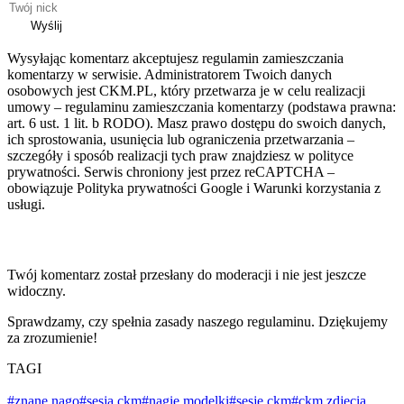
Wyślij
Wysyłając komentarz akceptujesz regulamin zamieszczania
komentarzy w serwisie. Administratorem Twoich danych
osobowych jest CKM.PL, który przetwarza je w celu realizacji
umowy – regulaminu zamieszczania komentarzy (podstawa prawna:
art. 6 ust. 1 lit. b RODO). Masz prawo dostępu do swoich danych,
ich sprostowania, usunięcia lub ograniczenia przetwarzania –
szczegóły i sposób realizacji tych praw znajdziesz w polityce
prywatności. Serwis chroniony jest przez reCAPTCHA –
obowiązuje Polityka prywatności Google i Warunki korzystania z
usługi.
Twój komentarz został przesłany do moderacji i nie jest jeszcze
widoczny.
Sprawdzamy, czy spełnia zasady naszego regulaminu. Dziękujemy
za zrozumienie!
TAGI
#znane nago
#sesja ckm
#nagie modelki
#sesje ckm
#ckm zdjęcia