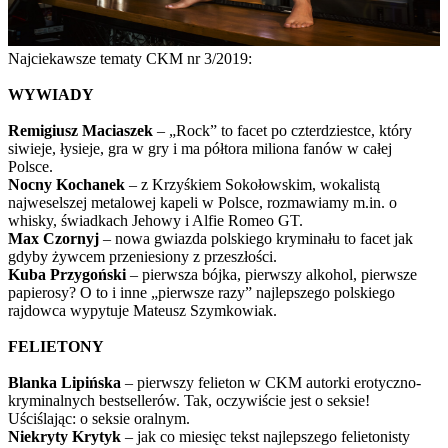
Najciekawsze tematy CKM nr 3/2019:
WYWIADY
Remigiusz Maciaszek
– „Rock” to facet po czterdziestce, który
siwieje, łysieje, gra w gry i ma półtora miliona fanów w całej
Polsce.
Nocny Kochanek
– z Krzyśkiem Sokołowskim, wokalistą
najweselszej metalowej kapeli w Polsce, rozmawiamy m.in. o
whisky, świadkach Jehowy i Alfie Romeo GT.
Max Czornyj
– nowa gwiazda polskiego kryminału to facet jak
gdyby żywcem przeniesiony z przeszłości.
Kuba Przygoński
– pierwsza bójka, pierwszy alkohol, pierwsze
papierosy? O to i inne „pierwsze razy” najlepszego polskiego
rajdowca wypytuje Mateusz Szymkowiak.
FELIETONY
Blanka Lipińska
– pierwszy felieton w CKM autorki erotyczno-
kryminalnych bestsellerów. Tak, oczywiście jest o seksie!
Uściślając: o seksie oralnym.
Niekryty Krytyk
– jak co miesięc tekst najlepszego felietonisty