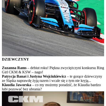
DZIEWCZYNY
Zuzanna Rams
– debiut roku! Piękna zwyciężczyni konkursu Ring
Girl CKM & KSW – nago!
Patrycja Banaś i Justyna Wojciukiewicz
– te gorące dziewczyny
ze Śląska naprawdę żyją razem i wcale się z tym nie kryją...
Klaudia Jaworska
– co my możemy poradzić, że Klaudia bardzo
lubi pozować bez ubrania?