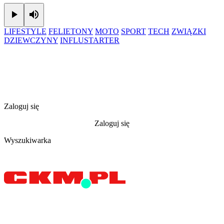
Play
Mute
LIFESTYLE
FELIETONY
MOTO
SPORT
TECH
ZWIĄZKI
DZIEWCZYNY
INFLUSTARTER
Zaloguj się
Zaloguj się
Wyszukiwarka