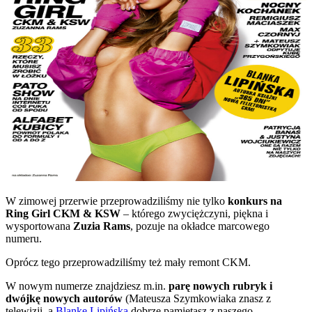
W zimowej przerwie przeprowadziliśmy nie tylko
konkurs na
Ring Girl CKM & KSW
– którego zwyciężczyni, piękna i
wysportowana
Zuzia Rams
, pozuje na okładce marcowego
numeru.
Oprócz tego przeprowadziliśmy też mały remont CKM.
W nowym numerze znajdziesz m.in.
parę nowych rubryk i
dwójkę nowych autorów
(Mateusza Szymkowiaka znasz z
telewizji, a
Blankę Lipińską
dobrze pamiętasz z naszego