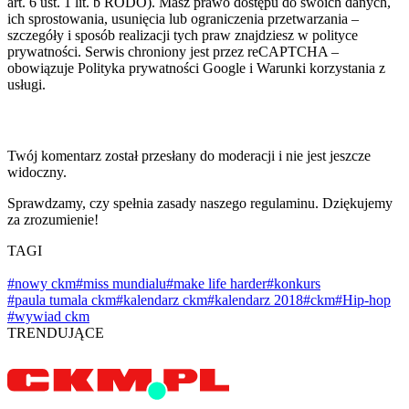
art. 6 ust. 1 lit. b RODO). Masz prawo dostępu do swoich danych,
ich sprostowania, usunięcia lub ograniczenia przetwarzania –
szczegóły i sposób realizacji tych praw znajdziesz w polityce
prywatności. Serwis chroniony jest przez reCAPTCHA –
obowiązuje Polityka prywatności Google i Warunki korzystania z
usługi.
Twój komentarz został przesłany do moderacji i nie jest jeszcze
widoczny.
Sprawdzamy, czy spełnia zasady naszego regulaminu. Dziękujemy
za zrozumienie!
TAGI
#nowy ckm
#miss mundialu
#make life harder
#konkurs
#paula tumala ckm
#kalendarz ckm
#kalendarz 2018
#ckm
#Hip-hop
#wywiad ckm
TRENDUJĄCE