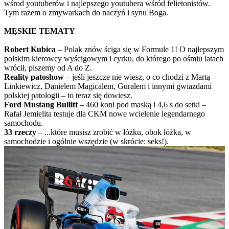
wśrod youtuberów i najlepszego youtubera wśród felietonistów.
Tym razem o zmywarkach do naczyń i synu Boga.
MĘSKIE TEMATY
Robert Kubica
– Polak znów ściga się w Formule 1! O najlepszym
polskim kierowcy wyścigowym i cyrku, do którego po ośmiu latach
wrócił, piszemy od A do Z.
Reality patoshow
– jeśli jeszcze nie wiesz, o co chodzi z Martą
Linkiewicz, Danielem Magicalem, Guralem i innymi gwiazdami
polskiej patologii – to teraz się dowiesz.
Ford Mustang Bullitt
– 460 koni pod maską i 4,6 s do setki –
Rafał Jemielita testuje dla CKM nowe wcielenie legendarnego
samochodu.
33 rzeczy
– ...które musisz zrobić w łóżku, obok łóżka, w
samochodzie i ogólnie wszędzie (w skrócie: seks!).