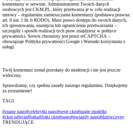
komentarzy w serwisie. Administratorem Twoich danych
osobowych jest CKM.PL, który przetwarza je w celu realizacji
umowy – regulaminu zamieszczania komentarzy (podstawa prawna:
art. 6 ust. 1 lit. b RODO). Masz prawo dostępu do swoich danych,
ich sprostowania, usunięcia lub ograniczenia przetwarzania –
szczegóły i sposób realizacji tych praw znajdziesz w polityce
prywatności. Serwis chroniony jest przez reCAPTCHA –
obowiązuje Polityka prywatności Google i Warunki korzystania z
usługi.
Twój komentarz został przesłany do moderacji i nie jest jeszcze
widoczny.
Sprawdzamy, czy spełnia zasady naszego regulaminu. Dziękujemy
za zrozumienie!
TAGI
#znane nago
#celebrytki nago
#sesje ckm
#nagie modelki
#ckm zdjęcia
#fotka
#fotki ckm
#nago
#gwiazdy nago
#dziewczyny
TRENDUJĄCE