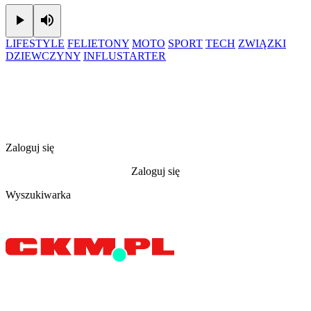
Play
Mute
LIFESTYLE
FELIETONY
MOTO
SPORT
TECH
ZWIĄZKI
DZIEWCZYNY
INFLUSTARTER
Zaloguj się
Zaloguj się
Wyszukiwarka