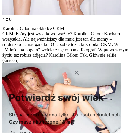
4
z 8
Karolina Gilon na okładce CKM
CKM: Który jest wyjątkowo ważny? Karolina Gilon: Kocham
wszystkie. Ale najważniejszy dla mnie jest ten dla mamy –
serduszko na nadgarstku. Ona sobie też taki zrobiła. CKM: W
„Miłości na bogato” wcielasz się w panią fotograf. W prawdziwym
życiu też robisz zdjęcia? Karolina Gilon: Tak. Głównie selfie
(śmiech).
Potwierdź swój wiek
Strona przeznaczona tylko dla osób pełnoletnich.
Czy masz ukończone 18 lat?
Nie, opuszczam stronę