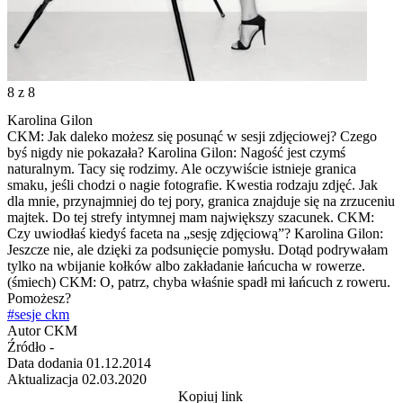
8
z 8
Karolina Gilon
CKM: Jak daleko możesz się posunąć w sesji zdjęciowej? Czego
byś nigdy nie pokazała? Karolina Gilon: Nagość jest czymś
naturalnym. Tacy się rodzimy. Ale oczywiście istnieje granica
smaku, jeśli chodzi o nagie fotografie. Kwestia rodzaju zdjęć. Jak
dla mnie, przynajmniej do tej pory, granica znajduje się na zrzuceniu
majtek. Do tej strefy intymnej mam największy szacunek. CKM:
Czy uwiodłaś kiedyś faceta na „sesję zdjęciową”? Karolina Gilon:
Jeszcze nie, ale dzięki za podsunięcie pomysłu. Dotąd podrywałam
tylko na wbijanie kołków albo zakładanie łańcucha w rowerze.
(śmiech) CKM: O, patrz, chyba właśnie spadł mi łańcuch z roweru.
Pomożesz?
#sesje ckm
Autor
CKM
Źródło
-
Data dodania
01.12.2014
Aktualizacja
02.03.2020
Kopiuj link