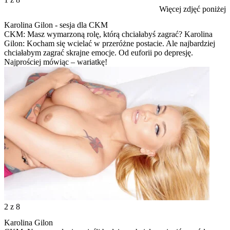
Więcej zdjęć poniżej
Karolina Gilon - sesja dla CKM
CKM: Masz wymarzoną rolę, którą chciałabyś zagrać? Karolina
Gilon: Kocham się wcielać w przeróżne postacie. Ale najbardziej
chciałabym zagrać skrajne emocje. Od euforii po depresję.
Najprościej mówiąc – wariatkę!
2
z 8
Karolina Gilon