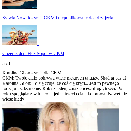
Sylwia Nowak - sesja CKM i niepublikowane dotąd zdjęcia
Cheerleaders Flex Sopot w CKM
3
z 8
Karolina Gilon - sesja dla CKM
CKM: Twoje ciało pokrywa wiele pięknych tatuaży. Skąd ta pasja?
Karolina Gilon: To się czuje, że coś cię kręci... Jest to pewnego
rodzaju uzależnienie. Robisz jeden, zaraz chcesz drugi, trzeci. Po
roku spoglądasz w lustro, a jedna trzecia ciała kolorowa! Nawet nie
wiesz kiedy!