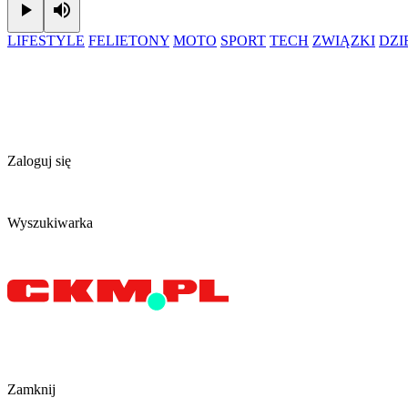
Play
Mute
LIFESTYLE
FELIETONY
MOTO
SPORT
TECH
ZWIĄZKI
DZ
Zaloguj się
Wyszukiwarka
Zamknij