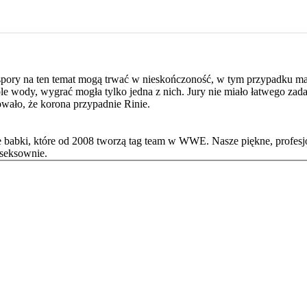
i spory na ten temat mogą trwać w nieskończoność, w tym przypadku mam
le wody, wygrać mogła tylko jedna z nich. Jury nie miało łatwego zadan
owało, że korona przypadnie Rinie.
rde babki, które od 2008 tworzą tag team w WWE. Nasze piękne, profesj
 seksownie.