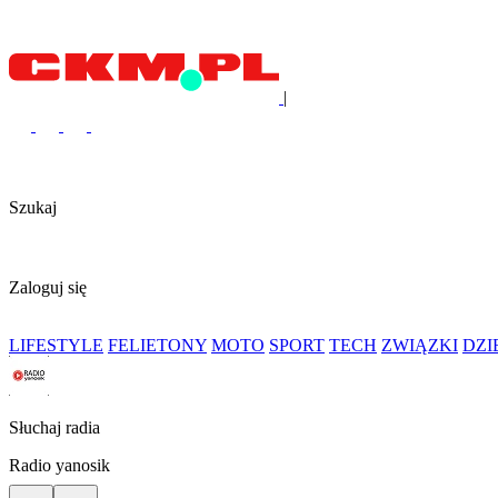
|
Szukaj
Zaloguj się
LIFESTYLE
FELIETONY
MOTO
SPORT
TECH
ZWIĄZKI
DZ
Słuchaj radia
Radio yanosik