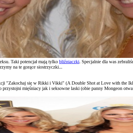
eksu. Taki potencjał mają tylko
bliźniaczki
. Specjalnie dla was zebral
zymy na te gorące siostrzyczki...
kcji "Zakochaj się w Rikki i Vikki" (A Double Shot at Love with the Ik
 przystojni mięśniacy jak i seksowne laski (obie panny Mongeon otwarc