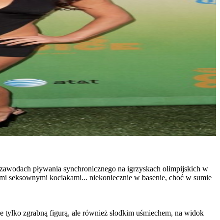
 zawodach pływania synchronicznego na igrzyskach olimpijskich w
tymi seksownymi kociakami... niekoniecznie w basenie, choć w sumie
ie tylko zgrabną figurą, ale również słodkim uśmiechem, na widok