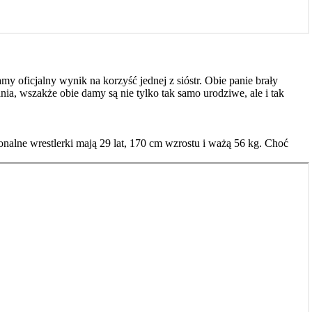
y oficjalny wynik na korzyść jednej z sióstr. Obie panie brały
ia, wszakże obie damy są nie tylko tak samo urodziwe, ale i tak
onalne wrestlerki mają 29 lat, 170 cm wzrostu i ważą 56 kg. Choć