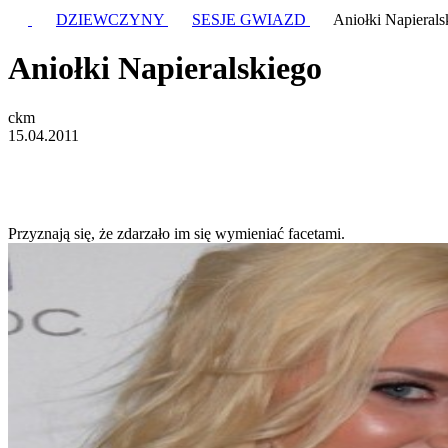
DZIEWCZYNY
SESJE GWIAZD
Aniołki Napierals
Aniołki Napieralskiego
ckm
15.04.2011
Przyznają się, że zdarzało im się wymieniać facetami.