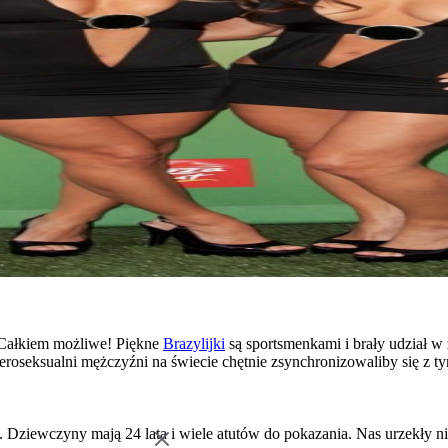
o? Całkiem możliwe! Piękne
Brazylijki
są sportsmenkami i brały udział w
teroseksualni mężczyźni na świecie chętnie zsynchronizowaliby się z 
i. Dziewczyny mają 24 lata i wiele atutów do pokazania. Nas urzekły n