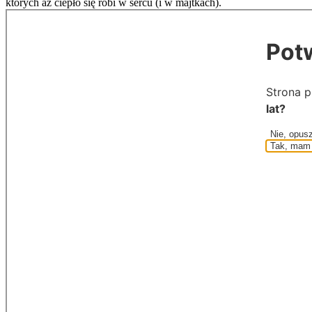
których aż ciepło się robi w sercu (i w majtkach).
Pot
Strona p
lat?
Nie, opus
Tak, mam 