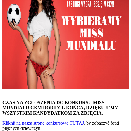
CZAS NA ZGŁOSZENIA DO KONKURSU MISS
MUNDIALU CKM DOBIEGŁ KOŃCA, DZIĘKUJEMY
WSZYSTKIM KANDYDATKOM ZA ZDJĘCIA.
Kliknij na naszą stronę konkursową TUTAJ
, by zobaczyć fotki
pięknych dziewczyn