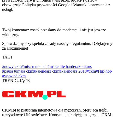
prywatności. Serwis chroniony jest przez reCAPTCHA –
obowiązuje Polityka prywatności Google i Warunki korzystania z
usługi.
Twój komentarz został przesłany do moderacji i nie jest jeszcze
widoczny.
Sprawdzamy, czy spełnia zasady naszego regulaminu. Dziękujemy
za zrozumienie!
TAGI
#nowy ckm
#miss mundialu
#make life harder
#konkurs
#paula tumala ckm
#kalendarz ckm
#kalendarz 2018
#ckm
#Hip-hop
#wywiad ckm
TRENDUJĄCE
CKM.pl to platforma internetowa dla mężczyzn, oferująca treści
rozrywkowe i lifestyle'owe. Kontynuuje tradycję magazynu CKM.