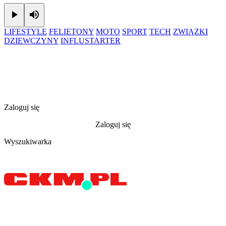
Play
Mute
LIFESTYLE
FELIETONY
MOTO
SPORT
TECH
ZWIĄZKI
DZIEWCZYNY
INFLUSTARTER
Zaloguj się
Zaloguj się
Wyszukiwarka