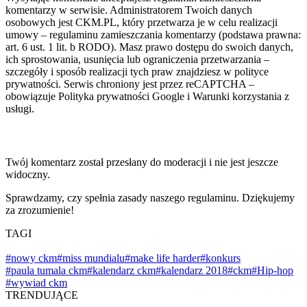
komentarzy w serwisie. Administratorem Twoich danych
osobowych jest CKM.PL, który przetwarza je w celu realizacji
umowy – regulaminu zamieszczania komentarzy (podstawa prawna:
art. 6 ust. 1 lit. b RODO). Masz prawo dostępu do swoich danych,
ich sprostowania, usunięcia lub ograniczenia przetwarzania –
szczegóły i sposób realizacji tych praw znajdziesz w polityce
prywatności. Serwis chroniony jest przez reCAPTCHA –
obowiązuje Polityka prywatności Google i Warunki korzystania z
usługi.
Twój komentarz został przesłany do moderacji i nie jest jeszcze
widoczny.
Sprawdzamy, czy spełnia zasady naszego regulaminu. Dziękujemy
za zrozumienie!
TAGI
#nowy ckm
#miss mundialu
#make life harder
#konkurs
#paula tumala ckm
#kalendarz ckm
#kalendarz 2018
#ckm
#Hip-hop
#wywiad ckm
TRENDUJĄCE