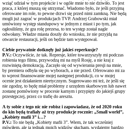
wziąć udział w tym projekcie i w ogóle mnie to nie dziwiło. To jest
praca, z której muszą się utrzymać. Wiadomo było, że jeśli przyjmą
oferowane im role, to pewne drzwi się przed nimi zamkną. Nie będą
mogli już zagrać w produkcjach TVP. Andrzej Grabowski miał
umówiony występ standupowy w jednym z miast i po tym, jak
ogłosiliśmy, że gra rolę prezesa, to ten występ został nagle
odwołany. Władze miasta doszły do wniosku, że nie przyjdą na
otwarcie restauracji, jeśli on będzie tam występował.
Ciebie prywatnie dotknęły już jakieś reperkusje?
P.V.:
Oczywiście, że tak. Represje, które towarzyszyły mi podczas
robienia tego filmu, przywodzą mi na myśl Rosję, a nie kraj z
rozwiniętą demokracją. Zaczęło się od wywierania presji na mnie,
by premiera odbyła się po wyborach, a nie przed. Oferowano mi za
to wprost finansowanie mojej następnej produkcji, co w mojej
ocenie jest działaniem nieetycznym. Sugerowano mi też, że jeśli się
nie zgodzę, to będę miał problemy z urzędem skarbowym lub nawet
zostanę pomówiony w procesie karnym i przypięty do jakiejś grupy
przestępczej, przez co trafię do aresztu.
A ty sobie z tego nic nie robisz i zapowiadasz, że od 2020 roku
do kin będą trafiały aż trzy produkcje rocznie: „Small world”,
„Kobiety mafii 3” i…?
P.V.:
To nie będą „Kobiety mafii 3”. Wiem, że tak wcześniej
mówiłem, ale ja jednak moich widzów słucham, wydajemy bardzo