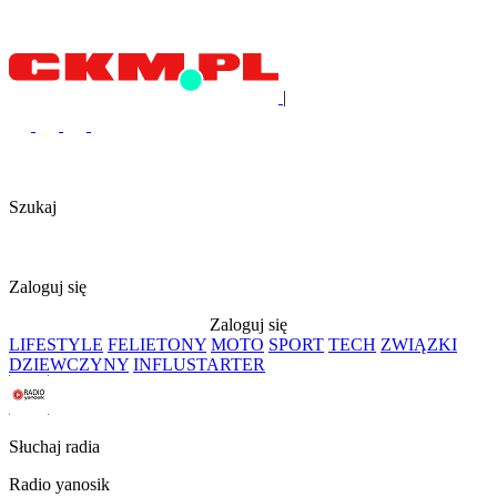
|
Szukaj
Zaloguj się
Zaloguj się
LIFESTYLE
FELIETONY
MOTO
SPORT
TECH
ZWIĄZKI
DZIEWCZYNY
INFLUSTARTER
Słuchaj radia
Radio yanosik