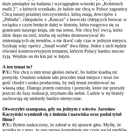
duże pieniądze na badania i wyciągnąłem wnioski po „Kobietach
mafii 2”, z których wynikało, że ludzie nie chcą w Polsce zagranicy.
Chcą naszej przaśnej rzeczywistości, którą znają, dowcipów z
„Pitbulla”, chłopaków z „Rancza” z ławeczki chlejących browar, w
związku z czym brnięcie dalej w historię, która rozgrywa się za
granicami naszego kraju, nie ma sensu. Nie chcę być owcą, która
idzie ślepo na rzeź, trzeba się szybko dostosowywać do
zmieniających się trendów, a nie tkwić cały czas w jednym miejscu.
Szykuję więc oprócz „Small world” dwa filmy. Jeden z nich będzie
również kontrowersyjnym tematem, którym Polacy bardzo mocno
żyją. Wejdzie on do kin już w lutym.
A ten temat to?
P.V.:
Nie chcę o nim teraz głośno mówić, bo ludzie kradną mi
pomysły. Ostatnio właśnie taki proceder miał miejsce i teraz ów
gość chodzi i szuka producenta, by mój temat zrealizować na
własną rękę. Dlatego jestem ostrożny i pomysły, które nie przeszły
jeszcze do fazy realizacji, trzymam dla siebie. Ludzie w tej branży
zachowują się niekiedy bardzo nieetycznie.
Otworzyłeś szampana, gdy na jednym z wieców Jarosław
Kaczyński wymienił cię z imienia i nazwiska oraz podał tytuł
filmu?
P.V.:
Byłem zaskoczony, że zabrał w tej sprawie głos. Myślę, że
wynika to z tego, że pan prezes kompletnie nie czuje social mediów