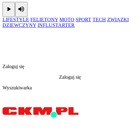
Play
Mute
LIFESTYLE
FELIETONY
MOTO
SPORT
TECH
ZWIĄZKI
DZIEWCZYNY
INFLUSTARTER
Zaloguj się
Zaloguj się
Wyszukiwarka