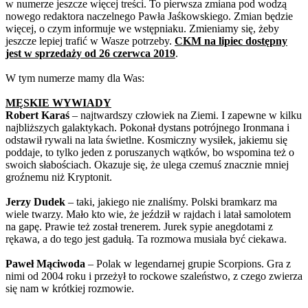
w numerze jeszcze więcej treści. To pierwsza zmiana pod wodzą
nowego redaktora naczelnego Pawła Jaśkowskiego. Zmian będzie
więcej, o czym informuje we wstępniaku. Zmieniamy się, żeby
jeszcze lepiej trafić w Wasze potrzeby.
CKM na lipiec dostępny
jest w sprzedaży od 26 czerwca 2019
.
W tym numerze mamy dla Was:
MĘSKIE WYWIADY
Robert Karaś
– najtwardszy człowiek na Ziemi. I zapewne w kilku
najbliższych galaktykach. Pokonał dystans potrójnego Ironmana i
odstawił rywali na lata świetlne. Kosmiczny wysiłek, jakiemu się
poddaje, to tylko jeden z poruszanych wątków, bo wspomina też o
swoich słabościach. Okazuje się, że ulega czemuś znacznie mniej
groźnemu niż Kryptonit.
Jerzy Dudek
– taki, jakiego nie znaliśmy. Polski bramkarz ma
wiele twarzy. Mało kto wie, że jeździł w rajdach i latał samolotem
na gapę. Prawie też został trenerem. Jurek sypie anegdotami z
rękawa, a do tego jest gadułą. Ta rozmowa musiała być ciekawa.
Paweł Mąciwoda
– Polak w legendarnej grupie Scorpions. Gra z
nimi od 2004 roku i przeżył to rockowe szaleństwo, z czego zwierza
się nam w krótkiej rozmowie.