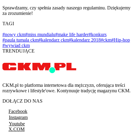
Sprawdzamy, czy spełnia zasady naszego regulaminu. Dziękujemy
za zrozumienie!
TAGI
#nowy ckm
#miss mundialu
#make life harder
#konkurs
#paula tumala ckm
#kalendarz ckm
#kalendarz 2018
#ckm
#Hip-hop
#wywiad ckm
TRENDUJĄCE
CKM.pl to platforma internetowa dla mężczyzn, oferująca treści
rozrywkowe i lifestyle'owe. Kontynuuje tradycję magazynu CKM.
DOŁĄCZ DO NAS
Facebook
Instagram
Youtube
X.COM