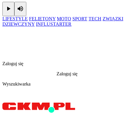
Play
Mute
LIFESTYLE
FELIETONY
MOTO
SPORT
TECH
ZWIĄZKI
DZIEWCZYNY
INFLUSTARTER
Zaloguj się
Zaloguj się
Wyszukiwarka