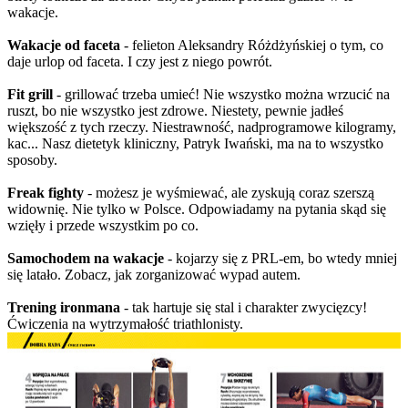
wakacje.
Wakacje od faceta
- felieton Aleksandry Różdżyńskiej o tym, co
daje urlop od faceta. I czy jest z niego powrót.
Fit grill
- grillować trzeba umieć! Nie wszystko można wrzucić na
ruszt, bo nie wszystko jest zdrowe. Niestety, pewnie jadłeś
większość z tych rzeczy. Niestrawność, nadprogramowe kilogramy,
kac... Nasz dietetyk kliniczny, Patryk Iwański, ma na to wszystko
sposoby.
Freak fighty
- możesz je wyśmiewać, ale zyskują coraz szerszą
widownię. Nie tylko w Polsce. Odpowiadamy na pytania skąd się
wzięły i przede wszystkim po co.
Samochodem na wakacje
- kojarzy się z PRL-em, bo wtedy mniej
się latało. Zobacz, jak zorganizować wypad autem.
Trening ironmana
- tak hartuje się stal i charakter zwycięzcy!
Ćwiczenia na wytrzymałość triathlonisty.