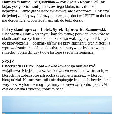
Damian "Damie" Augustyniak
– Polak w AS Romie! Jeśli nie
kojarzysz go z transmisji meczów tego klubu, to… dobrze
kojarzysz. Damie gra w lidze światowej, ale e-sportowej. Dołączył
do jednej z najlepszych drużyn naszego globu i w "FIFĘ" mało kto
mu dorównuje. Opowiada nam, jak do tego doszło.
Polscy stand-uperzy – Lotek, Syrek-Dąbrowski, Szumowski,
Fiedorczuk i inni
- przepytaliśmy śmietankę polskich komików na
okoliczność naszych urodzin oraz okresu wakacyjnego i efekt był
do przewidzenia – obsmarkaliśmy się przy słuchaniu tych historii, a
wprowadzanie ich później do edytora przerywane było salwami
śmiechu. Sprawdź, czy twoje historie są równie żenujące.
SESJE
Cheerleaders Flex Sopot
– okładkowa sesja musiała być
wyjątkowa. Nie jedna, a sześć dziewczyn wystąpiło w strojach, w
których nie zobaczycie ich podczas żadnej z imprez, w których
biorą udział. Na meczach nikt nie dopinguje lepiej niż cheerleaderki,
więc nasz wybór nie mógł być inny – dziewczyny kibicują CKM-
owi od dawna i obiecały robić to nadal.