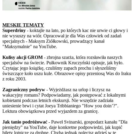
MĘSKIE TEMATY
Superdriny
- koktajle na lato, po których kac nie urwie ci głowy i
nie wysuszy na wiór. Opracował je dla Was człowiek od zadań
specjalnych - Maksym Ziółkowski, prowadzący kanał
"Maksymalnie" na YouTube.
Kulisy akcji GROM
- zbrojna szarża, która rozsławiła naszych
specjalsów na świecie. Pułkownik Kruczyński opisuje, jak było.
Czytając jego książkę, czuliśmy zapach prochu i słyszeliśmy
świszczące koło uszu kule. Obrazowe opisy przeniosą Was do Iraku
z roku 2003.
Zagraniczny podryw
- Wyjeżdżasz na urlop i liczysz na
wakacyjny romans? Podpowiadamy, jak postępować z lokalnymi
kobietami podczas letnich ekskursji. Nie wszędzie zadziała
uniesienie brwi i cytat Joeya Tribbianiego "How you doin’?".
Lektura obowiązkowa przed wyjazdem za granicę.
Jak tanio podróżować
- Paweł Svinarski, gospodarz kanału "Dla
pieniędzy" na YouTube, daje konkretne podpowiedzi, jak kupić
bilety lotnicze za drobne. Chyba jednak polecisz gdzieś w te