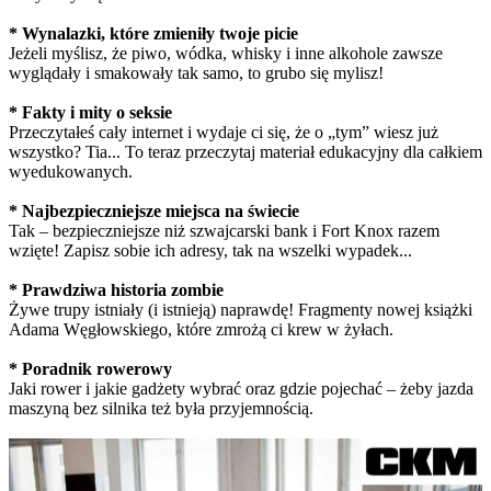
* Wynalazki, które zmieniły twoje picie
Jeżeli myślisz, że piwo, wódka, whisky i inne alkohole zawsze
wyglądały i smakowały tak samo, to grubo się mylisz!
* Fakty i mity o seksie
Przeczytałeś cały internet i wydaje ci się, że o „tym” wiesz już
wszystko? Tia... To teraz przeczytaj materiał edukacyjny dla całkiem
wyedukowanych.
* Najbezpieczniejsze miejsca na świecie
Tak – bezpieczniejsze niż szwajcarski bank i Fort Knox razem
wzięte! Zapisz sobie ich adresy, tak na wszelki wypadek...
* Prawdziwa historia zombie
Żywe trupy istniały (i istnieją) naprawdę! Fragmenty nowej książki
Adama Węgłowskiego, które zmrożą ci krew w żyłach.
* Poradnik rowerowy
Jaki rower i jakie gadżety wybrać oraz gdzie pojechać – żeby jazda
maszyną bez silnika też była przyjemnością.