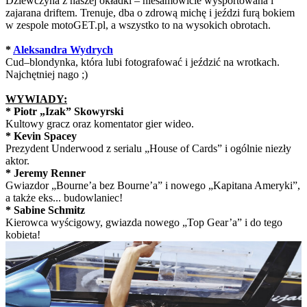
Dziewczyna z naszej okładki – niesamowicie wysportowana i
zajarana driftem. Trenuje, dba o zdrową michę i jeździ furą bokiem
w zespole motoGET.pl, a wszystko to na wysokich obrotach.
*
Aleksandra Wydrych
Cud–blondynka, która lubi fotografować i jeździć na wrotkach.
Najchętniej nago ;)
WYWIADY:
* Piotr „Izak” Skowyrski
Kultowy gracz oraz komentator gier wideo.
* Kevin Spacey
Prezydent Underwood z serialu „House of Cards” i ogólnie niezły
aktor.
* Jeremy Renner
Gwiazdor „Bourne’a bez Bourne’a” i nowego „Kapitana Ameryki”,
a także eks... budowlaniec!
* Sabine Schmitz
Kierowca wyścigowy, gwiazda nowego „Top Gear’a” i do tego
kobieta!