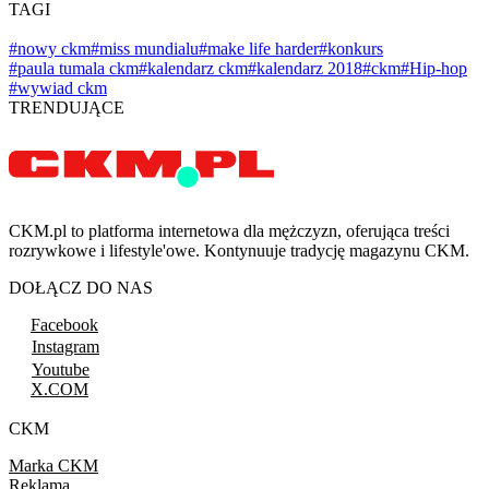
TAGI
#nowy ckm
#miss mundialu
#make life harder
#konkurs
#paula tumala ckm
#kalendarz ckm
#kalendarz 2018
#ckm
#Hip-hop
#wywiad ckm
TRENDUJĄCE
CKM.pl to platforma internetowa dla mężczyzn, oferująca treści
rozrywkowe i lifestyle'owe. Kontynuuje tradycję magazynu CKM.
DOŁĄCZ DO NAS
Facebook
Instagram
Youtube
X.COM
CKM
Marka CKM
Reklama