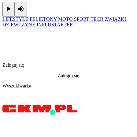
Play
Mute
LIFESTYLE
FELIETONY
MOTO
SPORT
TECH
ZWIĄZKI
DZIEWCZYNY
INFLUSTARTER
Zaloguj się
Zaloguj się
Wyszukiwarka