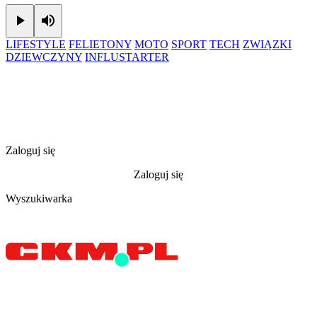
Play
Mute
LIFESTYLE
FELIETONY
MOTO
SPORT
TECH
ZWIĄZKI
DZIEWCZYNY
INFLUSTARTER
Zaloguj się
Zaloguj się
Wyszukiwarka