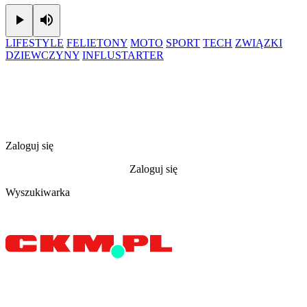
Play
Mute
LIFESTYLE
FELIETONY
MOTO
SPORT
TECH
ZWIĄZKI
DZIEWCZYNY
INFLUSTARTER
Zaloguj się
Zaloguj się
Wyszukiwarka